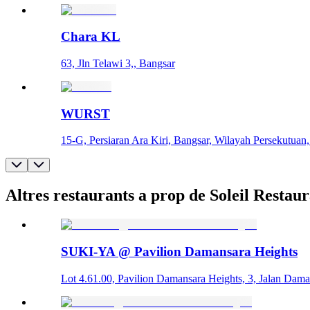
Chara KL
63, Jln Telawi 3,, Bangsar
WURST
15-G, Persiaran Ara Kiri, Bangsar, Wilayah Persekutua
Altres restaurants a prop de Soleil Restau
SUKI-YA @ Pavilion Damansara Heights
Lot 4.61.00, Pavilion Damansara Heights, 3, Jalan Dam