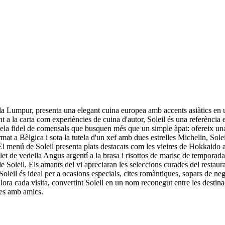
 Lumpur, presenta una elegant cuina europea amb accents asiàtics en un 
ant a la carta com experiències de cuina d'autor, Soleil és una referènci
ela fidel de comensals que busquen més que un simple àpat: ofereix una r
mat a Bèlgica i sota la tutela d'un xef amb dues estrelles Michelin, Sol
t. El menú de Soleil presenta plats destacats com les vieires de Hokkaido
ilet de vedella Angus argentí a la brasa i risottos de marisc de tempor
de Soleil. Els amants del vi apreciaran les seleccions curades del resta
oleil és ideal per a ocasions especials, cites romàntiques, sopars de n
ora cada visita, convertint Soleil en un nom reconegut entre les destinaci
les amb amics.