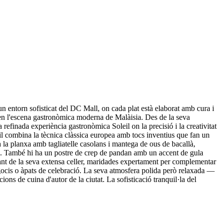
entorn sofisticat del DC Mall, on cada plat està elaborat amb cura i
a en l'escena gastronòmica moderna de Malàisia. Des de la seva
efinada experiència gastronòmica Soleil on la precisió i la creativitat
eil combina la tècnica clàssica europea amb tocs inventius que fan un
 a la planxa amb tagliatelle casolans i mantega de ous de bacallà,
ada. També hi ha un postre de crep de pandan amb un accent de gula
urant de la seva extensa celler, maridades expertament per complementar
egocis o àpats de celebració. La seva atmosfera polida però relaxada —
ons de cuina d'autor de la ciutat. La sofisticació tranquil·la del