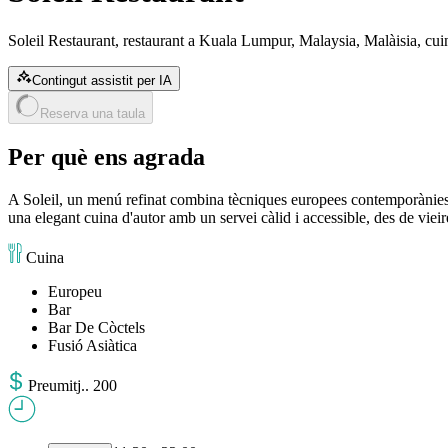
Soleil Restaurant, restaurant a Kuala Lumpur, Malaysia, Malàisia, cu
Contingut assistit per IA
Reserva una taula
Per què ens agrada
A Soleil, un menú refinat combina tècniques europees contemporànies a
una elegant cuina d'autor amb un servei càlid i accessible, des de vieir
Cuina
Europeu
Bar
Bar De Còctels
Fusió Asiàtica
Preu
mitj.
.
200