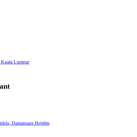
n, Kuala Lumpur
rant
anlela, Damansara Heights