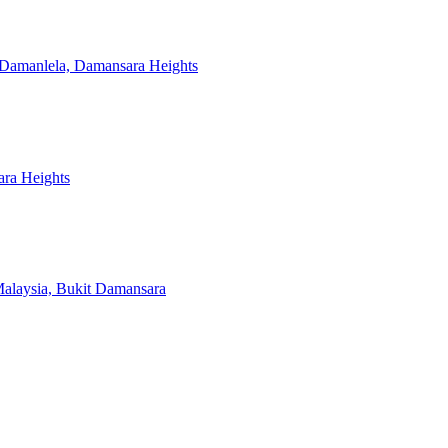
n Damanlela, Damansara Heights
ara Heights
alaysia, Bukit Damansara