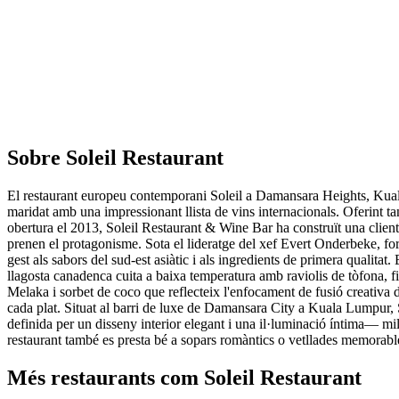
Sobre
Soleil Restaurant
El restaurant europeu contemporani Soleil a Damansara Heights, Kuala
maridat amb una impressionant llista de vins internacionals. Oferint t
obertura el 2013, Soleil Restaurant & Wine Bar ha construït una client
prenen el protagonisme. Sota el lideratge del xef Evert Onderbeke, for
gest als sabors del sud-est asiàtic i als ingredients de primera qualita
llagosta canadenca cuita a baixa temperatura amb raviolis de tòfona, f
Melaka i sorbet de coco que reflecteix l'enfocament de fusió creativa 
cada plat. Situat al barri de luxe de Damansara City a Kuala Lumpur, S
definida per un disseny interior elegant i una il·luminació íntima— mill
restaurant també es presta bé a sopars romàntics o vetllades memorab
Més restaurants com Soleil Restaurant