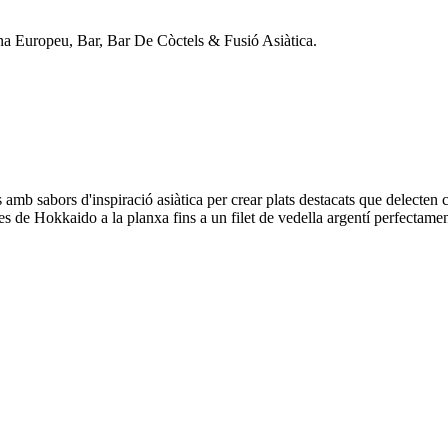
ina Europeu, Bar, Bar De Còctels & Fusió Asiàtica.
mb sabors d'inspiració asiàtica per crear plats destacats que delecten 
es de Hokkaido a la planxa fins a un filet de vedella argentí perfectamen