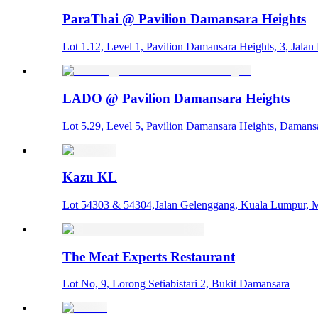
ParaThai @ Pavilion Damansara Heights
Lot 1.12, Level 1, Pavilion Damansara Heights, 3, Jala
LADO @ Pavilion Damansara Heights
Lot 5.29, Level 5, Pavilion Damansara Heights, Damans
Kazu KL
Lot 54303 & 54304,Jalan Gelenggang, Kuala Lumpur, M
The Meat Experts Restaurant
Lot No, 9, Lorong Setiabistari 2, Bukit Damansara