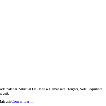
cada paladar. Situat al DC Mall a Damansara Heights, Soleil equilibra
t cuit.
alaysia
Com arribar-hi