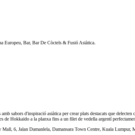
ina Europeu, Bar, Bar De Còctels & Fusió Asiàtica.
mb sabors d'inspiració asiàtica per crear plats destacats que delecten 
es de Hokkaido a la planxa fins a un filet de vedella argentí perfectamen
 Mall, 6, Jalan Damanlela, Damansara Town Centre, Kuala Lumpur, M