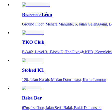
Brasserie Léon
Ground Floor, Menara Manulife, 6, Jalan Gelenggang, 
YKO Club
E-3-02, Level 3 , Block E, The Five @ KPD, Kompleks
Stoked KL
120, Jalan Kasah, Medan Damansara, Kuala Lumpur
Reka Bar
67m, 1st floor, Jalan Setia Bakti, Bukit Damansara