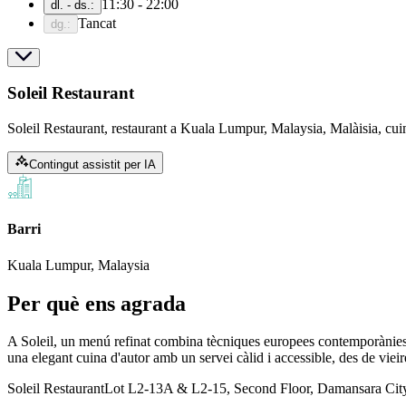
11:30 - 22:00
dl. - ds.
:
Tancat
dg.
:
Soleil Restaurant
Soleil Restaurant, restaurant a Kuala Lumpur, Malaysia, Malàisia, cu
Contingut assistit per IA
Barri
Kuala Lumpur, Malaysia
Per què ens agrada
A Soleil, un menú refinat combina tècniques europees contemporànies a
una elegant cuina d'autor amb un servei càlid i accessible, des de vieir
Soleil Restaurant
Lot L2-13A & L2-15, Second Floor, Damansara City