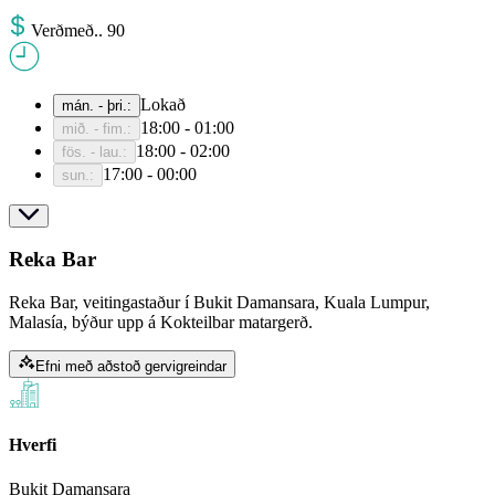
Verð
með.
.
90
Lokað
mán. - þri.
:
18:00 - 01:00
mið. - fim.
:
18:00 - 02:00
fös. - lau.
:
17:00 - 00:00
sun.
:
Reka Bar
Reka Bar, veitingastaður í Bukit Damansara, Kuala Lumpur,
Malasía, býður upp á Kokteilbar matargerð.
Efni með aðstoð gervigreindar
Hverfi
Bukit Damansara