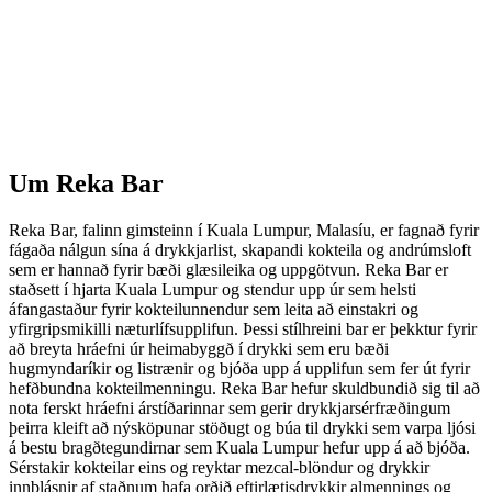
Um
Reka Bar
Reka Bar, falinn gimsteinn í Kuala Lumpur, Malasíu, er fagnað fyrir
fágaða nálgun sína á drykkjarlist, skapandi kokteila og andrúmsloft
sem er hannað fyrir bæði glæsileika og uppgötvun. Reka Bar er
staðsett í hjarta Kuala Lumpur og stendur upp úr sem helsti
áfangastaður fyrir kokteilunnendur sem leita að einstakri og
yfirgripsmikilli næturlífsupplifun. Þessi stílhreini bar er þekktur fyrir
að breyta hráefni úr heimabyggð í drykki sem eru bæði
hugmyndaríkir og listrænir og bjóða upp á upplifun sem fer út fyrir
hefðbundna kokteilmenningu. Reka Bar hefur skuldbundið sig til að
nota ferskt hráefni árstíðarinnar sem gerir drykkjarsérfræðingum
þeirra kleift að nýsköpunar stöðugt og búa til drykki sem varpa ljósi
á bestu bragðtegundirnar sem Kuala Lumpur hefur upp á að bjóða.
Sérstakir kokteilar eins og reyktar mezcal-blöndur og drykkir
innblásnir af staðnum hafa orðið eftirlætisdrykkir almennings og