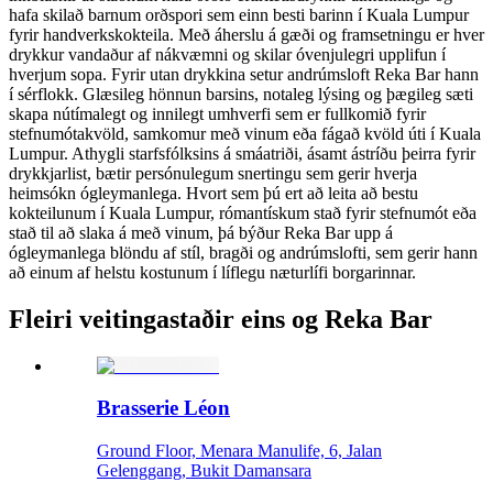
hafa skilað barnum orðspori sem einn besti barinn í Kuala Lumpur
fyrir handverkskokteila. Með áherslu á gæði og framsetningu er hver
drykkur vandaður af nákvæmni og skilar óvenjulegri upplifun í
hverjum sopa. Fyrir utan drykkina setur andrúmsloft Reka Bar hann
í sérflokk. Glæsileg hönnun barsins, notaleg lýsing og þægileg sæti
skapa nútímalegt og innilegt umhverfi sem er fullkomið fyrir
stefnumótakvöld, samkomur með vinum eða fágað kvöld úti í Kuala
Lumpur. Athygli starfsfólksins á smáatriði, ásamt ástríðu þeirra fyrir
drykkjarlist, bætir persónulegum snertingu sem gerir hverja
heimsókn ógleymanlega. Hvort sem þú ert að leita að bestu
kokteilunum í Kuala Lumpur, rómantískum stað fyrir stefnumót eða
stað til að slaka á með vinum, þá býður Reka Bar upp á
ógleymanlega blöndu af stíl, bragði og andrúmslofti, sem gerir hann
að einum af helstu kostunum í líflegu næturlífi borgarinnar.
Fleiri veitingastaðir eins og Reka Bar
Brasserie Léon
Ground Floor, Menara Manulife, 6, Jalan
Gelenggang, Bukit Damansara