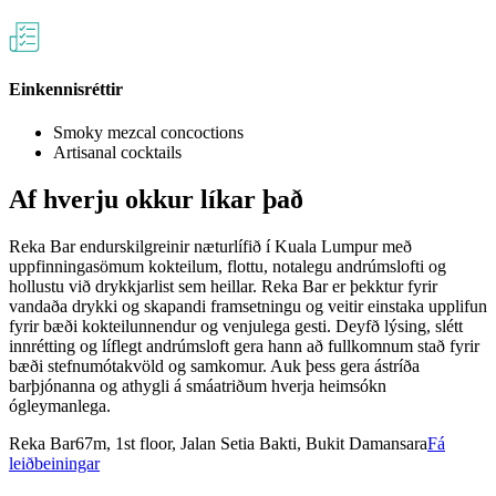
Einkennisréttir
Smoky mezcal concoctions
Artisanal cocktails
Af hverju okkur líkar það
Reka Bar endurskilgreinir næturlífið í Kuala Lumpur með
uppfinningasömum kokteilum, flottu, notalegu andrúmslofti og
hollustu við drykkjarlist sem heillar. Reka Bar er þekktur fyrir
vandaða drykki og skapandi framsetningu og veitir einstaka upplifun
fyrir bæði kokteilunnendur og venjulega gesti. Deyfð lýsing, slétt
innrétting og líflegt andrúmsloft gera hann að fullkomnum stað fyrir
bæði stefnumótakvöld og samkomur. Auk þess gera ástríða
barþjónanna og athygli á smáatriðum hverja heimsókn
ógleymanlega.
Reka Bar
67m, 1st floor, Jalan Setia Bakti, Bukit Damansara
Fá
leiðbeiningar