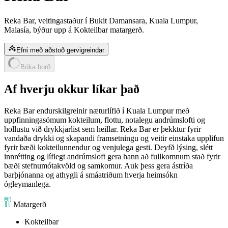
Reka Bar, veitingastaður í Bukit Damansara, Kuala Lumpur,
Malasía, býður upp á Kokteilbar matargerð.
Efni með aðstoð gervigreindar
Bóka borð
Af hverju okkur líkar það
Reka Bar endurskilgreinir næturlífið í Kuala Lumpur með
uppfinningasömum kokteilum, flottu, notalegu andrúmslofti og
hollustu við drykkjarlist sem heillar. Reka Bar er þekktur fyrir
vandaða drykki og skapandi framsetningu og veitir einstaka upplifun
fyrir bæði kokteilunnendur og venjulega gesti. Deyfð lýsing, slétt
innrétting og líflegt andrúmsloft gera hann að fullkomnum stað fyrir
bæði stefnumótakvöld og samkomur. Auk þess gera ástríða
barþjónanna og athygli á smáatriðum hverja heimsókn
ógleymanlega.
Matargerð
Kokteilbar