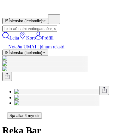
IS
Íslenska (Icelandic)
Leita
Kort
Prófíll
Notaðu UMAI í þínum rekstri
IS
Íslenska (Icelandic)
Sjá allar 4 myndir
Reka Bar