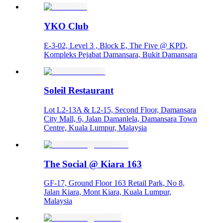
YKO Club
E-3-02, Level 3 , Block E, The Five @ KPD,
Kompleks Pejabat Damansara, Bukit Damansara
Soleil Restaurant
Lot L2-13A & L2-15, Second Floor, Damansara
City Mall, 6, Jalan Damanlela, Damansara Town
Centre, Kuala Lumpur, Malaysia
The Social @ Kiara 163
GF-17, Ground Floor 163 Retail Park, No 8,
Jalan Kiara, Mont Kiara, Kuala Lumpur,
Malaysia