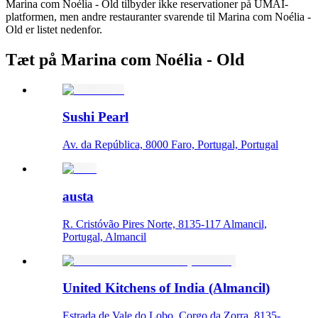
Marina com Noélia - Old tilbyder ikke reservationer på UMAI-
platformen, men andre restauranter svarende til Marina com Noélia -
Old er listet nedenfor.
Tæt på Marina com Noélia - Old
Sushi Pearl
Av. da República, 8000 Faro, Portugal, Portugal
austa
R. Cristóvão Pires Norte, 8135-117 Almancil,
Portugal, Almancil
United Kitchens of India (Almancil)
Estrada de Vale do Lobo, Corgo da Zorra, 8135-