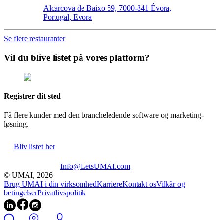
Alcarcova de Baixo 59, 7000-841 Évora,
Portugal, Evora
Se flere restauranter
Vil du blive listet på vores platform?
Registrer dit sted
Få flere kunder med den brancheledende software og marketing-
løsning.
Bliv listet her
Info@LetsUMAI.com
© UMAI,
2026
Brug UMAI i din virksomhed
Karriere
Kontakt os
Vilkår og
betingelser
Privatlivspolitik