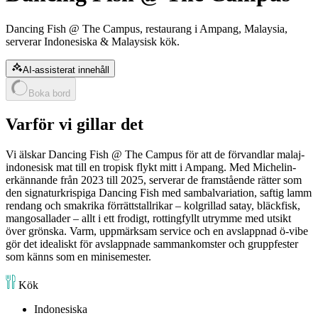
Dancing Fish @ The Campus, restaurang i Ampang, Malaysia,
serverar Indonesiska & Malaysisk kök.
AI-assisterat innehåll
Boka bord
Varför vi gillar det
Vi älskar Dancing Fish @ The Campus för att de förvandlar malaj-
indonesisk mat till en tropisk flykt mitt i Ampang. Med Michelin-
erkännande från 2023 till 2025, serverar de framstående rätter som
den signaturkrispiga Dancing Fish med sambalvariation, saftig lamm
rendang och smakrika förrättstallrikar – kolgrillad satay, bläckfisk,
mangosallader – allt i ett frodigt, rottingfyllt utrymme med utsikt
över grönska. Varm, uppmärksam service och en avslappnad ö-vibe
gör det idealiskt för avslappnade sammankomster och gruppfester
som känns som en minisemester.
Kök
Indonesiska