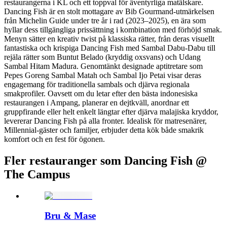
restaurangerna i KL och ett toppval för äventyrliga matälskare.
Dancing Fish är en stolt mottagare av Bib Gourmand-utmärkelsen
från Michelin Guide under tre år i rad (2023–2025), en ära som
hyllar dess tillgängliga prissättning i kombination med förhöjd smak.
Menyn sätter en kreativ twist på klassiska rätter, från deras visuellt
fantastiska och krispiga Dancing Fish med Sambal Dabu-Dabu till
rejäla rätter som Buntut Belado (kryddig oxsvans) och Udang
Sambal Hitam Madura. Genomtänkt designade aptitretare som
Pepes Goreng Sambal Matah och Sambal Ijo Petai visar deras
engagemang för traditionella sambals och djärva regionala
smakprofiler. Oavsett om du letar efter den bästa indonesiska
restaurangen i Ampang, planerar en dejtkväll, anordnar ett
gruppfirande eller helt enkelt längtar efter djärva malajiska kryddor,
levererar Dancing Fish på alla fronter. Idealisk för matresenärer,
Millennial-gäster och familjer, erbjuder detta kök både smakrik
komfort och en fest för ögonen.
Fler restauranger som Dancing Fish @
The Campus
Bru & Mase