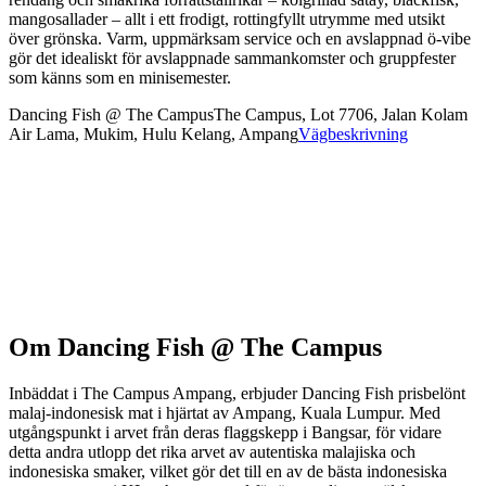
mangosallader – allt i ett frodigt, rottingfyllt utrymme med utsikt
över grönska. Varm, uppmärksam service och en avslappnad ö-vibe
gör det idealiskt för avslappnade sammankomster och gruppfester
som känns som en minisemester.
Dancing Fish @ The Campus
The Campus, Lot 7706, Jalan Kolam
Air Lama, Mukim, Hulu Kelang, Ampang
Vägbeskrivning
Om
Dancing Fish @ The Campus
Inbäddat i The Campus Ampang, erbjuder Dancing Fish prisbelönt
malaj-indonesisk mat i hjärtat av Ampang, Kuala Lumpur. Med
utgångspunkt i arvet från deras flaggskepp i Bangsar, för vidare
detta andra utlopp det rika arvet av autentiska malajiska och
indonesiska smaker, vilket gör det till en av de bästa indonesiska