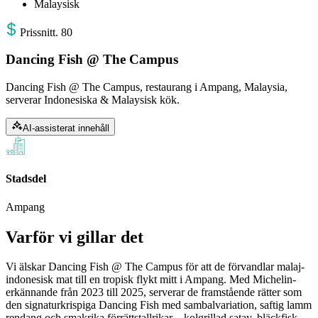
Malaysisk
Pris
snitt
.
80
Dancing Fish @ The Campus
Dancing Fish @ The Campus, restaurang i Ampang, Malaysia,
serverar Indonesiska & Malaysisk kök.
AI-assisterat innehåll
Stadsdel
Ampang
Varför vi gillar det
Vi älskar Dancing Fish @ The Campus för att de förvandlar malaj-
indonesisk mat till en tropisk flykt mitt i Ampang. Med Michelin-
erkännande från 2023 till 2025, serverar de framstående rätter som
den signaturkrispiga Dancing Fish med sambalvariation, saftig lamm
rendang och smakrika förrättstallrikar – kolgrillad satay, bläckfisk,