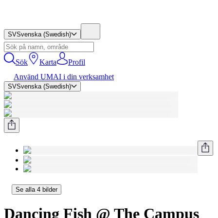
SV
Svenska (Swedish)
Sök
Karta
Profil
Använd UMAI i din verksamhet
SV
Svenska (Swedish)
Se alla 4 bilder
Dancing Fish @ The Campus