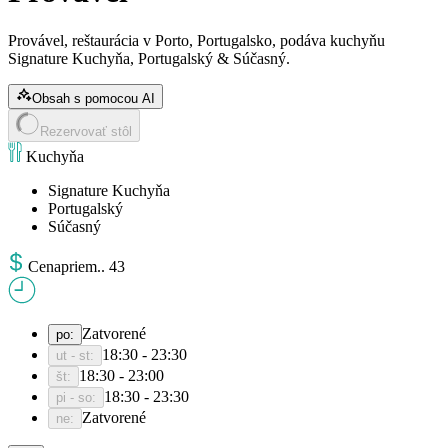
Provável, reštaurácia v Porto, Portugalsko, podáva kuchyňu
Signature Kuchyňa, Portugalský & Súčasný.
Obsah s pomocou AI
Rezervovať stôl
Kuchyňa
Signature Kuchyňa
Portugalský
Súčasný
Cena
priem.
.
43
Zatvorené
po
:
18:30 - 23:30
ut - st
:
18:30 - 23:00
št
:
18:30 - 23:30
pi - so
:
Zatvorené
ne
: