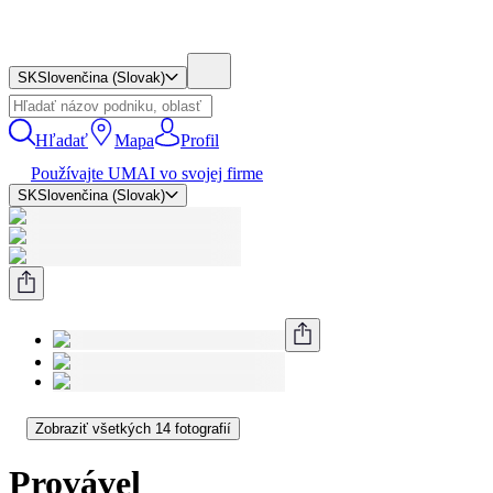
SK
Slovenčina (Slovak)
Hľadať
Mapa
Profil
Používajte UMAI vo svojej firme
SK
Slovenčina (Slovak)
Zobraziť všetkých 14 fotografií
Provável