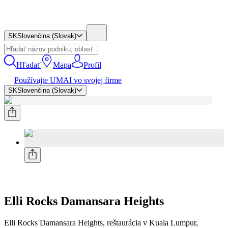
SK
Slovenčina (Slovak)
Hľadať
Mapa
Profil
Používajte UMAI vo svojej firme
SK
Slovenčina (Slovak)
Elli Rocks Damansara Heights
Elli Rocks Damansara Heights, reštaurácia v Kuala Lumpur,