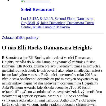
Soleil Restaurant
Lot L2-13A & L2-15, Second Floor, Damansara
City Mall, 6, Jalan Damanlela, Damansara Town
Centre, Kuala Lumpur, Malaysia
Zobraziť ďalšie podniky
O nás
Elli Rocks Damansara Heights
Reštaurácia a bar Elli Rocks, uhniezdená v srdci Damansara
Heights, prináša do Kuala Lumpur dynamický zážitok z fusion
kuchyne. Elli Rocks, známa pre svoju kreatívnu zmes miestnych a
medzinárodných chutí, je oslavovaná ako jedno z najlepších miest s
fusion kuchyňou v meste. Reštaurácia, otvorená v roku 2018, sa
rýchlo stala obľúbenou destináciou pre miestnych obyvateľov aj
návštevníkov, najmä vďaka nedávnym oceneniam na Hospitality
Asia Platinum Awards, kde získala ocenenie „Top 30 fusion
reštaurácií“ a „Cenu za odolnosť“ za svoj záväzok k výnimočnému
stolovaniu aj napriek výzvam. Menu v Elli Rocks ponúka
vynikajúce jedlá ako „Flying Tandoori Aglio Olio“ a obľúbené
kurča so slaným vajcom, spolu s radom dokonale chrumkavých