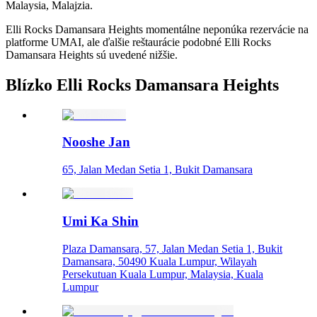
Malaysia, Malajzia.
Elli Rocks Damansara Heights momentálne neponúka rezervácie na
platforme UMAI, ale ďalšie reštaurácie podobné Elli Rocks
Damansara Heights sú uvedené nižšie.
Blízko Elli Rocks Damansara Heights
Nooshe Jan
65, Jalan Medan Setia 1, Bukit Damansara
Umi Ka Shin
Plaza Damansara, 57, Jalan Medan Setia 1, Bukit
Damansara, 50490 Kuala Lumpur, Wilayah
Persekutuan Kuala Lumpur, Malaysia, Kuala
Lumpur