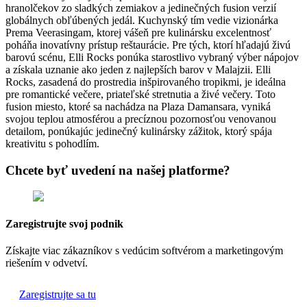
hranolčekov zo sladkých zemiakov a jedinečných fusion verzií
globálnych obľúbených jedál. Kuchynský tím vedie vizionárka
Prema Veerasingam, ktorej vášeň pre kulinársku excelentnosť
poháňa inovatívny prístup reštaurácie. Pre tých, ktorí hľadajú živú
barovú scénu, Elli Rocks ponúka starostlivo vybraný výber nápojov
a získala uznanie ako jeden z najlepších barov v Malajzii. Elli
Rocks, zasadená do prostredia inšpirovaného tropikmi, je ideálna
pre romantické večere, priateľské stretnutia a živé večery. Toto
fusion miesto, ktoré sa nachádza na Plaza Damansara, vyniká
svojou teplou atmosférou a precíznou pozornosťou venovanou
detailom, ponúkajúc jedinečný kulinársky zážitok, ktorý spája
kreativitu s pohodlím.
Chcete byť uvedení na našej platforme?
Zaregistrujte svoj podnik
Získajte viac zákazníkov s vedúcim softvérom a marketingovým
riešením v odvetví.
Zaregistrujte sa tu