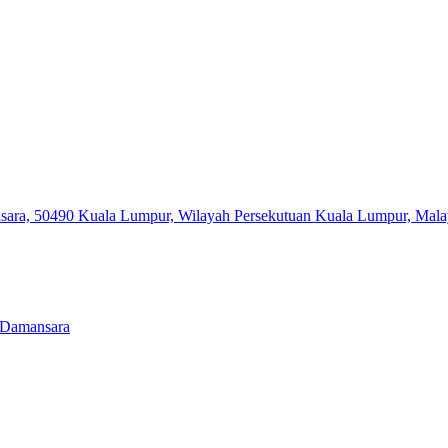
nsara, 50490 Kuala Lumpur, Wilayah Persekutuan Kuala Lumpur, Mal
t Damansara