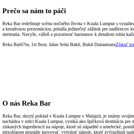
Prečo sa nám to páči
Reka Bar redefinuje scénu nočného života v Kuala Lumpur s vynalie
a kreatívnou prezentáciou, prináša jedinečný zážitok pre nadšencov ko
stretnutia. Navyše, vášeň a pozornosť barmanov k detailom robia ka
Reka Bar
67m, 1st floor, Jalan Setia Bakti, Bukit Damansara
Získať tr
O nás
Reka Bar
Reka Bar, skrytý poklad v Kuala Lumpur v Malajzii, je známy svojim 
nachádza v srdci Kuala Lumpur, vyniká ako špičková destinácia pre na
získaných ingrediencií na nápoje, ktoré sú nápadité a umelecké, ponú
mixológom neustále inovovať, vytvárať nápoje, ktoré zvýrazňujú najl