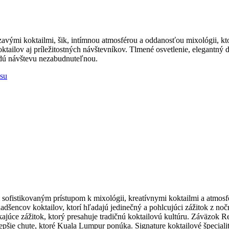
zavými koktailmi, šik, intímnou atmosférou a oddanosťou mixológii, k
ktailov aj príležitostných návštevníkov. Tlmené osvetlenie, elegantný d
ždú návštevu nezabudnuteľnou.
asu
sofistikovaným prístupom k mixológii, kreatívnymi koktailmi a atmosfé
dšencov koktailov, ktorí hľadajú jedinečný a pohlcujúci zážitok z noč
kajúce zážitok, ktorý presahuje tradičnú koktailovú kultúru. Záväzok 
epšie chute, ktoré Kuala Lumpur ponúka. Signature koktailové špeciali