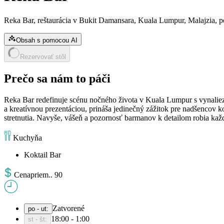
Reka Bar, reštaurácia v Bukit Damansara, Kuala Lumpur, Malajzia, 
Obsah s pomocou AI
Rezervovať stôl
Prečo sa nám to páči
Reka Bar redefinuje scénu nočného života v Kuala Lumpur s vynalie
a kreatívnou prezentáciou, prináša jedinečný zážitok pre nadšencov ko
stretnutia. Navyše, vášeň a pozornosť barmanov k detailom robia ka
Kuchyňa
Koktail Bar
Cena
priem.
.
90
Zatvorené
po - ut
:
18:00 - 1:00
st - št
: