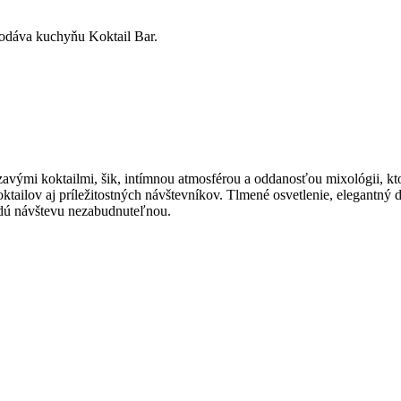
podáva kuchyňu Koktail Bar.
zavými koktailmi, šik, intímnou atmosférou a oddanosťou mixológii, k
ktailov aj príležitostných návštevníkov. Tlmené osvetlenie, elegantný d
ždú návštevu nezabudnuteľnou.