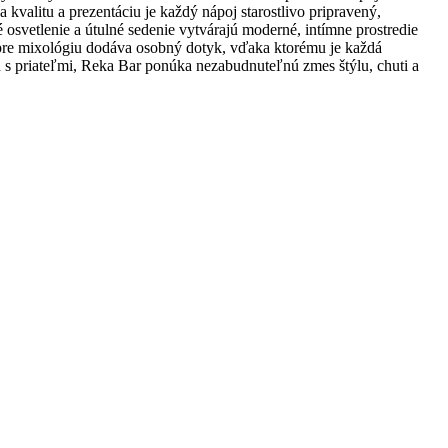
kvalitu a prezentáciu je každý nápoj starostlivo pripravený,
svetlenie a útulné sedenie vytvárajú moderné, intímne prostredie
u pre mixológiu dodáva osobný dotyk, vďaka ktorému je každá
h s priateľmi, Reka Bar ponúka nezabudnuteľnú zmes štýlu, chuti a