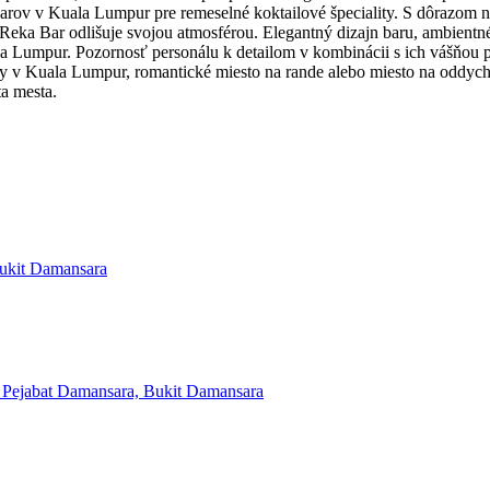
barov v Kuala Lumpur pre remeselné koktailové špeciality. S dôrazom na 
a Bar odlišuje svojou atmosférou. Elegantný dizajn baru, ambientné o
Kuala Lumpur. Pozornosť personálu k detailom v kombinácii s ich vášňo
ity v Kuala Lumpur, romantické miesto na rande alebo miesto na oddyc
ta mesta.
Bukit Damansara
 Pejabat Damansara, Bukit Damansara