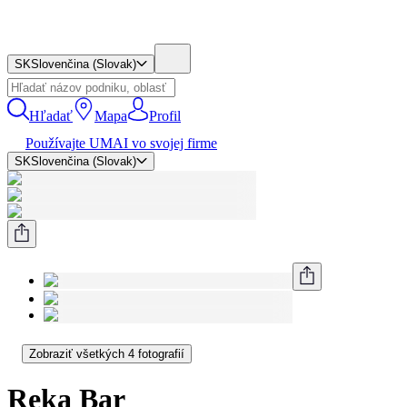
SK
Slovenčina (Slovak)
Hľadať
Mapa
Profil
Používajte UMAI vo svojej firme
SK
Slovenčina (Slovak)
Zobraziť všetkých 4 fotografií
Reka Bar