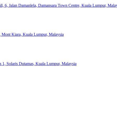
l, 6, Jalan Damanlela, Damansara Town Centre, Kuala Lumpur, Mala
a, Mont Kiara, Kuala Lumpur, Malaysia
s 1, Solaris Dutamas, Kuala Lumpur, Malaysia