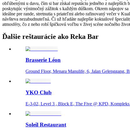
obľúbenými u davu, čím si bar získal reputáciu jedného z najlepších 
poskytujúc výnimočný zážitok s každým dúškom. Okrem nápojov sa Rek
ideálne pre rande, stretnutia s priateľmi alebo rafinovaný večer v 
návšteva nezabudnuteľná. Či už hľadáte najlepšie koktailové špecial
atmosféry, čo z neho robí špičkovú voľbu v živej scéne nočného živo
Ďalšie reštaurácie ako Reka Bar
Brasserie Léon
Ground Floor, Menara Manulife, 6, Jalan Gelenggang, 
YKO Club
E-3-02, Level 3 , Block E, The Five @ KPD, Kompleks
Soleil Restaurant