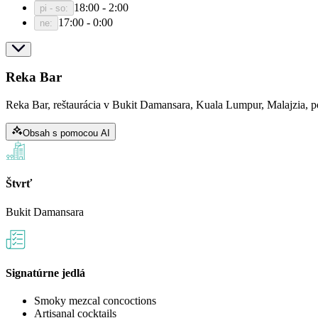
18:00 - 2:00
pi - so
:
17:00 - 0:00
ne
:
Reka Bar
Reka Bar, reštaurácia v Bukit Damansara, Kuala Lumpur, Malajzia, 
Obsah s pomocou AI
Štvrť
Bukit Damansara
Signatúrne jedlá
Smoky mezcal concoctions
Artisanal cocktails