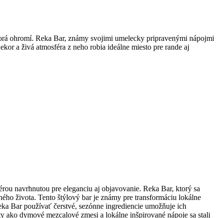
torá ohromí. Reka Bar, známy svojimi umelecky pripravenými nápojmi
ekor a živá atmosféra z neho robia ideálne miesto pre rande aj
rou navrhnutou pre eleganciu aj objavovanie. Reka Bar, ktorý sa
ného života. Tento štýlový bar je známy pre transformáciu lokálne
Reka Bar používať čerstvé, sezónne ingrediencie umožňuje ich
ty ako dymové mezcalové zmesi a lokálne inšpirované nápoje sa stali