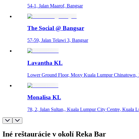
54-1, Jalan Maarof, Bangsar
The Social @ Bangsar
57-59, Jalan Telawi 3, Bangsar
Lavantha KL
Lower Ground Floor, Moxy Kuala Lumpur Chinatown, 1,
Monalisa KL
78, 2, Jalan Sultan,, Kuala Lumpur City Centre, Kuala 
Iné reštaurácie v okolí Reka Bar