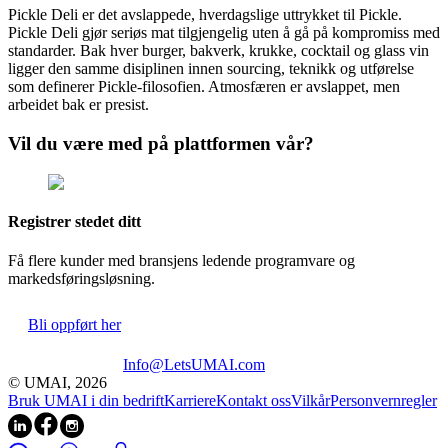
Pickle Deli er det avslappede, hverdagslige uttrykket til Pickle.
Pickle Deli gjør seriøs mat tilgjengelig uten å gå på kompromiss med
standarder. Bak hver burger, bakverk, krukke, cocktail og glass vin
ligger den samme disiplinen innen sourcing, teknikk og utførelse
som definerer Pickle-filosofien. Atmosfæren er avslappet, men
arbeidet bak er presist.
Vil du være med på plattformen vår?
Registrer stedet ditt
Få flere kunder med bransjens ledende programvare og
markedsføringsløsning.
Bli oppført her
Info@LetsUMAI.com
© UMAI,
2026
Bruk UMAI i din bedrift
Karriere
Kontakt oss
Vilkår
Personvernregler