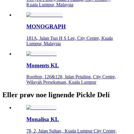
Kuala Lumpur, Malaysia
MONOGRAPH
181A, Jalan Tun H S Lee, City Centre, Kuala
Lumpur, Malaysia
Moments KL
Rooftop, 126&128, Jalan Petaling, City Centre,
Wilayah Persekutuan, Kuala Lumpur
Eller prøv noe lignende Pickle Deli
Monalisa KL
78, 2, Jalan Sultan,, Kuala Lumpur City Centre,