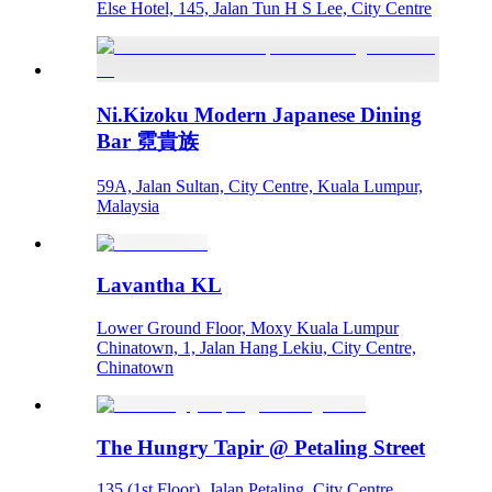
Else Hotel, 145, Jalan Tun H S Lee, City Centre
Ni.Kizoku Modern Japanese Dining
Bar 霓貴族
59A, Jalan Sultan, City Centre, Kuala Lumpur,
Malaysia
Lavantha KL
Lower Ground Floor, Moxy Kuala Lumpur
Chinatown, 1, Jalan Hang Lekiu, City Centre,
Chinatown
The Hungry Tapir @ Petaling Street
135 (1st Floor), Jalan Petaling, City Centre, ,