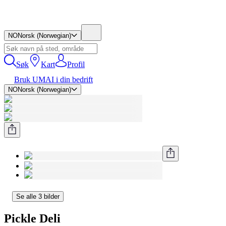
NO
Norsk (Norwegian)
Søk
Kart
Profil
Bruk UMAI i din bedrift
NO
Norsk (Norwegian)
Se alle 3 bilder
Pickle Deli