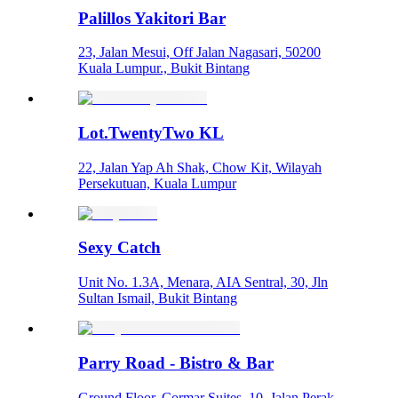
Palillos Yakitori Bar
23, Jalan Mesui, Off Jalan Nagasari, 50200
Kuala Lumpur., Bukit Bintang
Lot.TwentyTwo KL
22, Jalan Yap Ah Shak, Chow Kit, Wilayah
Persekutuan, Kuala Lumpur
Sexy Catch
Unit No. 1.3A, Menara, AIA Sentral, 30, Jln
Sultan Ismail, Bukit Bintang
Parry Road - Bistro & Bar
Ground Floor, Cormar Suites, 10, Jalan Perak,