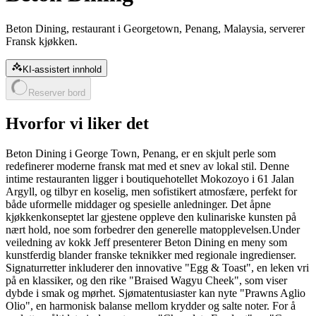
Beton Dining, restaurant i Georgetown, Penang, Malaysia, serverer
Fransk kjøkken.
KI-assistert innhold
Reserver bord
Hvorfor vi liker det
Beton Dining i George Town, Penang, er en skjult perle som
redefinerer moderne fransk mat med et snev av lokal stil. Denne
intime restauranten ligger i boutiquehotellet Mokozoyo i 61 Jalan
Argyll, og tilbyr en koselig, men sofistikert atmosfære, perfekt for
både uformelle middager og spesielle anledninger. Det åpne
kjøkkenkonseptet lar gjestene oppleve den kulinariske kunsten på
nært hold, noe som forbedrer den generelle matopplevelsen.Under
veiledning av kokk Jeff presenterer Beton Dining en meny som
kunstferdig blander franske teknikker med regionale ingredienser.
Signaturretter inkluderer den innovative "Egg & Toast", en leken vri
på en klassiker, og den rike "Braised Wagyu Cheek", som viser
dybde i smak og mørhet. Sjømatentusiaster kan nyte "Prawns Aglio
Olio", en harmonisk balanse mellom krydder og salte noter. For å