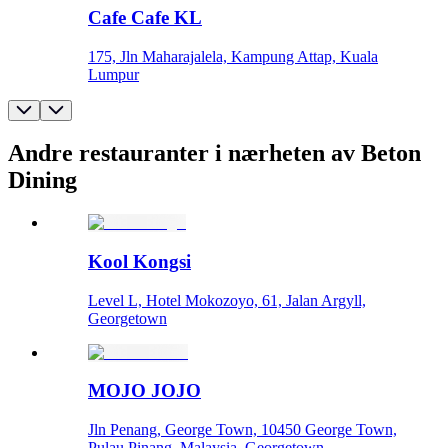
Cafe Cafe KL
175, Jln Maharajalela, Kampung Attap, Kuala
Lumpur
Andre restauranter i nærheten av Beton
Dining
Kool Kongsi
Level L, Hotel Mokozoyo, 61, Jalan Argyll,
Georgetown
MOJO JOJO
Jln Penang, George Town, 10450 George Town,
Pulau Pinang, Malaysia, Georgetown