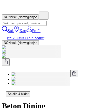
NO
Norsk (Norwegian)
Søk
Kart
Profil
Bruk UMAI i din bedrift
NO
Norsk (Norwegian)
Se alle 4 bilder
Beton Dining