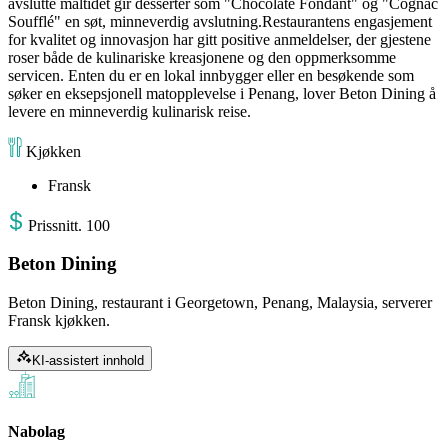
avslutte måltidet gir desserter som "Chocolate Fondant" og "Cognac
Soufflé" en søt, minneverdig avslutning.Restaurantens engasjement
for kvalitet og innovasjon har gitt positive anmeldelser, der gjestene
roser både de kulinariske kreasjonene og den oppmerksomme
servicen. Enten du er en lokal innbygger eller en besøkende som
søker en eksepsjonell matopplevelse i Penang, lover Beton Dining å
levere en minneverdig kulinarisk reise.
Kjøkken
Fransk
Pris
snitt
.
100
Beton Dining
Beton Dining, restaurant i Georgetown, Penang, Malaysia, serverer
Fransk kjøkken.
KI-assistert innhold
Nabolag