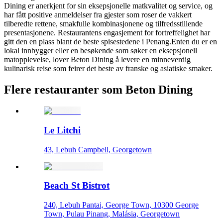
Dining er anerkjent for sin eksepsjonelle matkvalitet og service, og
har fått positive anmeldelser fra gjester som roser de vakkert
tilberedte rettene, smakfulle kombinasjonene og tilfredsstillende
presentasjonene. Restaurantens engasjement for fortreffelighet har
gitt den en plass blant de beste spisestedene i Penang.Enten du er en
lokal innbygger eller en besøkende som søker en eksepsjonell
matopplevelse, lover Beton Dining å levere en minneverdig
kulinarisk reise som feirer det beste av franske og asiatiske smaker.
Flere restauranter som Beton Dining
Le Litchi
43, Lebuh Campbell, Georgetown
Beach St Bistrot
240, Lebuh Pantai, George Town, 10300 George
Town, Pulau Pinang, Malásia, Georgetown