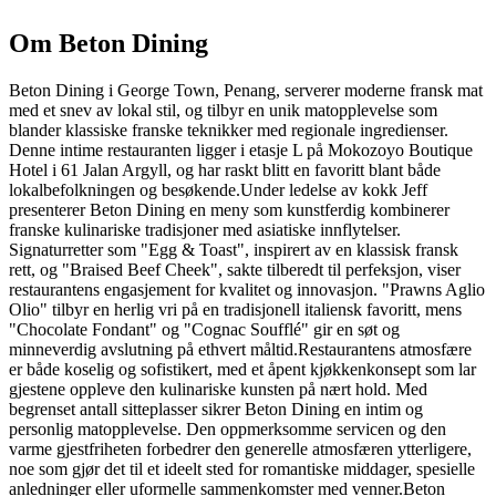
Om
Beton Dining
Beton Dining i George Town, Penang, serverer moderne fransk mat
med et snev av lokal stil, og tilbyr en unik matopplevelse som
blander klassiske franske teknikker med regionale ingredienser.
Denne intime restauranten ligger i etasje L på Mokozoyo Boutique
Hotel i 61 Jalan Argyll, og har raskt blitt en favoritt blant både
lokalbefolkningen og besøkende.Under ledelse av kokk Jeff
presenterer Beton Dining en meny som kunstferdig kombinerer
franske kulinariske tradisjoner med asiatiske innflytelser.
Signaturretter som "Egg & Toast", inspirert av en klassisk fransk
rett, og "Braised Beef Cheek", sakte tilberedt til perfeksjon, viser
restaurantens engasjement for kvalitet og innovasjon. "Prawns Aglio
Olio" tilbyr en herlig vri på en tradisjonell italiensk favoritt, mens
"Chocolate Fondant" og "Cognac Soufflé" gir en søt og
minneverdig avslutning på ethvert måltid.Restaurantens atmosfære
er både koselig og sofistikert, med et åpent kjøkkenkonsept som lar
gjestene oppleve den kulinariske kunsten på nært hold. Med
begrenset antall sitteplasser sikrer Beton Dining en intim og
personlig matopplevelse. Den oppmerksomme servicen og den
varme gjestfriheten forbedrer den generelle atmosfæren ytterligere,
noe som gjør det til et ideelt sted for romantiske middager, spesielle
anledninger eller uformelle sammenkomster med venner.Beton