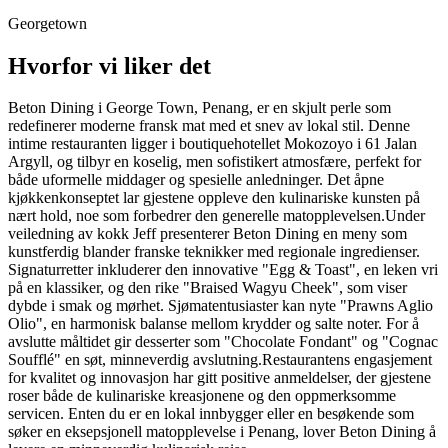
Georgetown
Hvorfor vi liker det
Beton Dining i George Town, Penang, er en skjult perle som
redefinerer moderne fransk mat med et snev av lokal stil. Denne
intime restauranten ligger i boutiquehotellet Mokozoyo i 61 Jalan
Argyll, og tilbyr en koselig, men sofistikert atmosfære, perfekt for
både uformelle middager og spesielle anledninger. Det åpne
kjøkkenkonseptet lar gjestene oppleve den kulinariske kunsten på
nært hold, noe som forbedrer den generelle matopplevelsen.Under
veiledning av kokk Jeff presenterer Beton Dining en meny som
kunstferdig blander franske teknikker med regionale ingredienser.
Signaturretter inkluderer den innovative "Egg & Toast", en leken vri
på en klassiker, og den rike "Braised Wagyu Cheek", som viser
dybde i smak og mørhet. Sjømatentusiaster kan nyte "Prawns Aglio
Olio", en harmonisk balanse mellom krydder og salte noter. For å
avslutte måltidet gir desserter som "Chocolate Fondant" og "Cognac
Soufflé" en søt, minneverdig avslutning.Restaurantens engasjement
for kvalitet og innovasjon har gitt positive anmeldelser, der gjestene
roser både de kulinariske kreasjonene og den oppmerksomme
servicen. Enten du er en lokal innbygger eller en besøkende som
søker en eksepsjonell matopplevelse i Penang, lover Beton Dining å