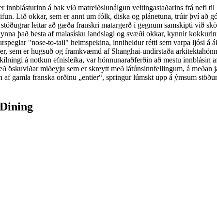
r innblásturinn á bak við matreiðslunálgun veitingastaðarins frá nefi ti
fun. Lið okkar, sem er annt um fólk, diska og plánetuna, trúir því að gó
r stöðugrar leitar að gæða franskri matargerð í gegnum samskipti við s
 kynna það besta af malasísku landslagi og svæði okkar, kynnir kokku
speglar "nose-to-tail" heimspekina, inniheldur rétti sem varpa ljósi á 
er, sem er hugsuð og framkvæmd af Shanghai-undirstaða arkitektahönnun
lningi á notkun efnisleika, var hönnunaraðferðin að mestu innblásin
eð öskuviðar miðeyju sem er skreytt með látúnsinnfellingum, á meðan jarð
sin af gamla franska orðinu „entier“, springur lúmskt upp á ýmsum stöð
 Dining