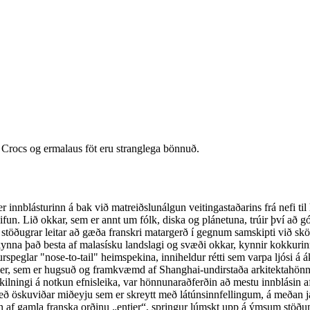
, Crocs og ermalaus föt eru stranglega bönnuð.
r innblásturinn á bak við matreiðslunálgun veitingastaðarins frá nefi ti
fun. Lið okkar, sem er annt um fólk, diska og plánetuna, trúir því að gó
r stöðugrar leitar að gæða franskri matargerð í gegnum samskipti við s
 kynna það besta af malasísku landslagi og svæði okkar, kynnir kokku
speglar "nose-to-tail" heimspekina, inniheldur rétti sem varpa ljósi á 
er, sem er hugsuð og framkvæmd af Shanghai-undirstaða arkitektahönnun
lningi á notkun efnisleika, var hönnunaraðferðin að mestu innblásin
eð öskuviðar miðeyju sem er skreytt með látúnsinnfellingum, á meðan jarð
sin af gamla franska orðinu „entier“, springur lúmskt upp á ýmsum stöð