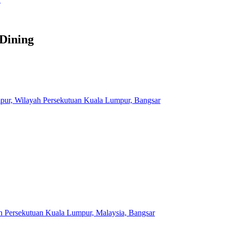
 Dining
pur, Wilayah Persekutuan Kuala Lumpur, Bangsar
h Persekutuan Kuala Lumpur, Malaysia, Bangsar