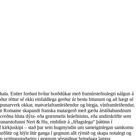
l hala. Entier forðast hvítar borðdúkar með framúrstefnulegri nálgun á
ður réttur sé ekki einfaldlega gerður úr bestu bitunum og að hægt sé
köpunarverk okkar, matvælaframleiðendur og birgja, vínframleiðendur,
rinn Romaine skapandi franska matargerð með gæða árstíðabundnum
ákveðna hluta dýra- eða grænmetis hráefnisins, eða undirskriftir sem
arstofunni Neri & Hu, einblínir á „félagslega“ þáttinn í
 af kirkjuskipi – stað þar sem hugmyndin um sameiginlegan samkomu
litir og hlýir litir ganga í gegnum allt rýmið og skapa notalegt og
um veitingastaðarins í gegnum sérsniðnar hringlaga lampa,