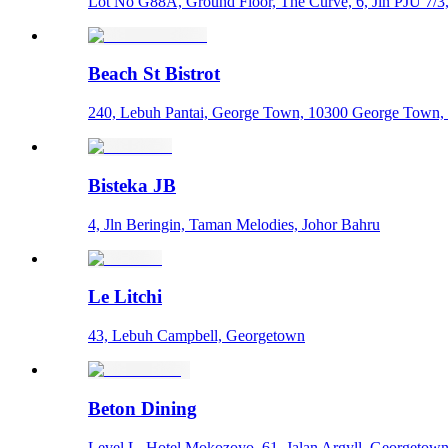
Lot No G88A, Ground Floor, The Curve, 6, Jln PJU 7/3
Beach St Bistrot
240, Lebuh Pantai, George Town, 10300 George Town, 
Bisteka JB
4, Jln Beringin, Taman Melodies, Johor Bahru
Le Litchi
43, Lebuh Campbell, Georgetown
Beton Dining
Level L, Hotel Mokozoyo, 61, Jalan Argyll, Georgetow