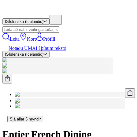
IS
Íslenska (Icelandic)
Leita
Kort
Prófíll
Notaðu UMAI í þínum rekstri
IS
Íslenska (Icelandic)
Sjá allar 5 myndir
Entier French Dining