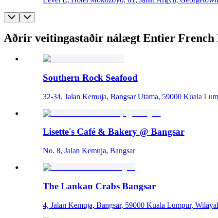
Aðrir veitingastaðir nálægt Entier French
Southern Rock Seafood
32-34, Jalan Kemuja, Bangsar Utama, 59000 Kuala Lum
Lisette's Café & Bakery @ Bangsar
No. 8, Jalan Kemuja, Bangsar
The Lankan Crabs Bangsar
4, Jalan Kemuja, Bangsar, 59000 Kuala Lumpur, Wilaya