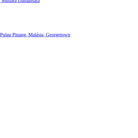
, Mutiara Damansara
Pulau Pinang, Malásia, Georgetown
n