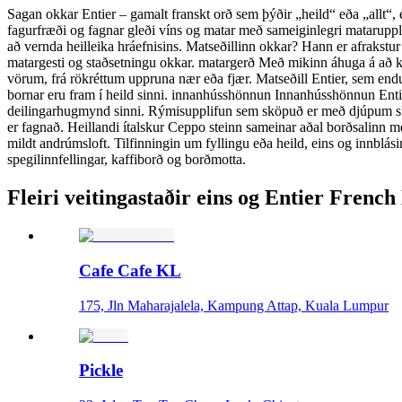
Sagan okkar Entier – gamalt franskt orð sem þýðir „heild“ eða „allt“, e
fagurfræði og fagnar gleði víns og matar með sameiginlegri mataruppli
að vernda heilleika hráefnisins. Matseðillinn okkar? Hann er afrakstu
matargesti og staðsetningu okkar. matargerð Með mikinn áhuga á að
vörum, frá rökréttum uppruna nær eða fjær. Matseðill Entier, sem endur
bornar eru fram í heild sinni. innanhússhönnun Innanhússhönnun Enti
deilingarhugmynd sinni. Rýmisupplifun sem sköpuð er með djúpum ski
er fagnað. Heillandi ítalskur Ceppo steinn sameinar aðal borðsalinn m
mildt andrúmsloft. Tilfinningin um fyllingu eða heild, eins og innblá
spegilinnfellingar, kaffiborð og borðmotta.
Fleiri veitingastaðir eins og Entier French
Cafe Cafe KL
175, Jln Maharajalela, Kampung Attap, Kuala Lumpur
Pickle