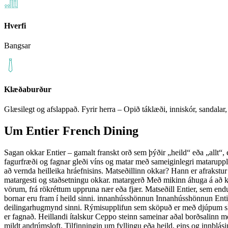
Hverfi
Bangsar
Klæðaburður
Glæsilegt og afslappað. Fyrir herra – Opið táklæði, inniskór, sandalar
Um
Entier French Dining
Sagan okkar Entier – gamalt franskt orð sem þýðir „heild“ eða „allt“, e
fagurfræði og fagnar gleði víns og matar með sameiginlegri mataruppli
að vernda heilleika hráefnisins. Matseðillinn okkar? Hann er afrakstu
matargesti og staðsetningu okkar. matargerð Með mikinn áhuga á að
vörum, frá rökréttum uppruna nær eða fjær. Matseðill Entier, sem endur
bornar eru fram í heild sinni. innanhússhönnun Innanhússhönnun Enti
deilingarhugmynd sinni. Rýmisupplifun sem sköpuð er með djúpum ski
er fagnað. Heillandi ítalskur Ceppo steinn sameinar aðal borðsalinn m
mildt andrúmsloft. Tilfinningin um fyllingu eða heild, eins og innblá