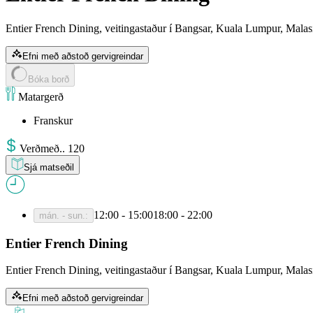
Entier French Dining, veitingastaður í Bangsar, Kuala Lumpur, Malas
Efni með aðstoð gervigreindar
Bóka borð
Matargerð
Franskur
Verð
með.
.
120
Sjá matseðil
12:00 - 15:00
18:00 - 22:00
mán. - sun.
:
Entier French Dining
Entier French Dining, veitingastaður í Bangsar, Kuala Lumpur, Malas
Efni með aðstoð gervigreindar