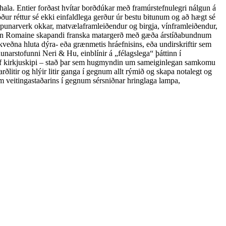
l hala. Entier forðast hvítar borðdúkar með framúrstefnulegri nálgun á
ður réttur sé ekki einfaldlega gerður úr bestu bitunum og að hægt sé
köpunarverk okkar, matvælaframleiðendur og birgja, vínframleiðendur,
rinn Romaine skapandi franska matargerð með gæða árstíðabundnum
ákveðna hluta dýra- eða grænmetis hráefnisins, eða undirskriftir sem
arstofunni Neri & Hu, einblínir á „félagslega“ þáttinn í
 af kirkjuskipi – stað þar sem hugmyndin um sameiginlegan samkomu
litir og hlýir litir ganga í gegnum allt rýmið og skapa notalegt og
um veitingastaðarins í gegnum sérsniðnar hringlaga lampa,