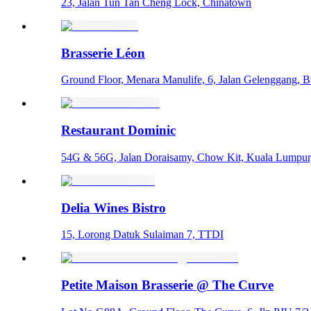
23, Jalan Tun Tan Cheng Lock, Chinatown
Brasserie Léon
Ground Floor, Menara Manulife, 6, Jalan Gelenggang, 
Restaurant Dominic
54G & 56G, Jalan Doraisamy, Chow Kit, Kuala Lumpur
Delia Wines Bistro
15, Lorong Datuk Sulaiman 7, TTDI
Petite Maison Brasserie @ The Curve