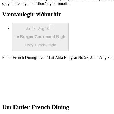
spegilinnfellingar, kaffiborð og borðmotta.
Væntanlegir viðburðir
Jul 27 - Aug 18
Le Burger Gourmand Night
Every Tuesday Night
Entier French Dining
Level 41 at Alila Bangsar No 58, Jalan Ang Se
Um
Entier French Dining