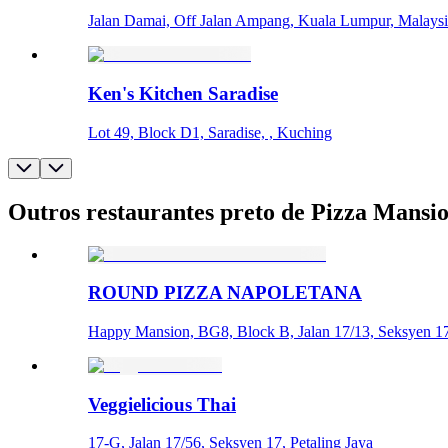
Jalan Damai, Off Jalan Ampang, Kuala Lumpur, Malays
Ken's Kitchen Saradise
Lot 49, Block D1, Saradise, , Kuching
Outros restaurantes preto de Pizza Mansi
ROUND PIZZA NAPOLETANA
Happy Mansion, BG8, Block B, Jalan 17/13, Seksyen 17,
Veggielicious Thai
17-G, Jalan 17/56, Seksyen 17, Petaling Jaya