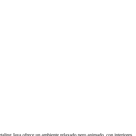
aling Jaya ofrece un ambiente relaxado pero animado, con interiores