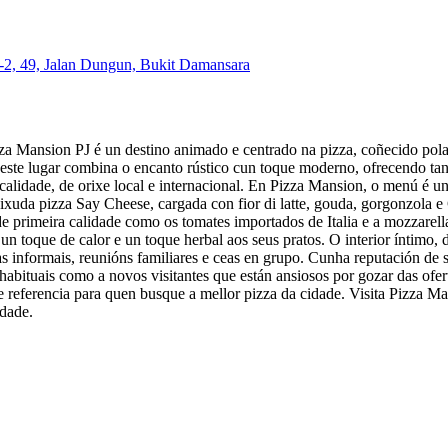
-2, 49, Jalan Dungun, Bukit Damansara
Mansion PJ é un destino animado e centrado na pizza, coñecido pola sú
este lugar combina o encanto rústico cun toque moderno, ofrecendo tan
a calidade, de orixe local e internacional. En Pizza Mansion, o menú é 
ixuda pizza Say Cheese, cargada con fior di latte, gouda, gorgonzola e 
e primeira calidade como os tomates importados de Italia e a mozzarella
un toque de calor e un toque herbal aos seus pratos. O interior íntimo
s informais, reunións familiares e ceas en grupo. Cunha reputación de 
 habituais como a novos visitantes que están ansiosos por gozar das ofe
de referencia para quen busque a mellor pizza da cidade. Visita Pizza 
idade.