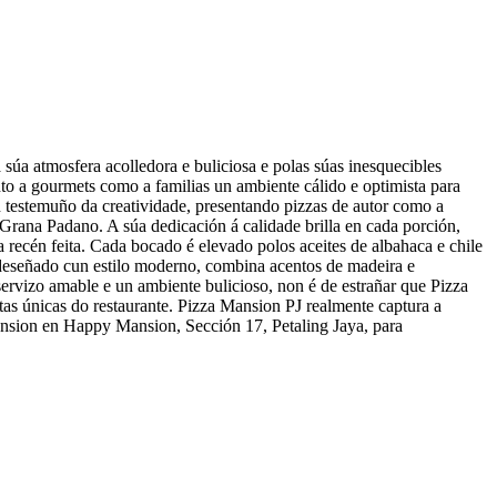
a atmosfera acolledora e buliciosa e polas súas inesquecibles
to a gourmets como a familias un ambiente cálido e optimista para
un testemuño da creatividade, presentando pizzas de autor como a
Grana Padano. A súa dedicación á calidade brilla en cada porción,
 recén feita. Cada bocado é elevado polos aceites de albahaca e chile
, deseñado cun estilo moderno, combina acentos de madeira e
servizo amable e un ambiente bulicioso, non é de estrañar que Pizza
rtas únicas do restaurante. Pizza Mansion PJ realmente captura a
Mansion en Happy Mansion, Sección 17, Petaling Jaya, para