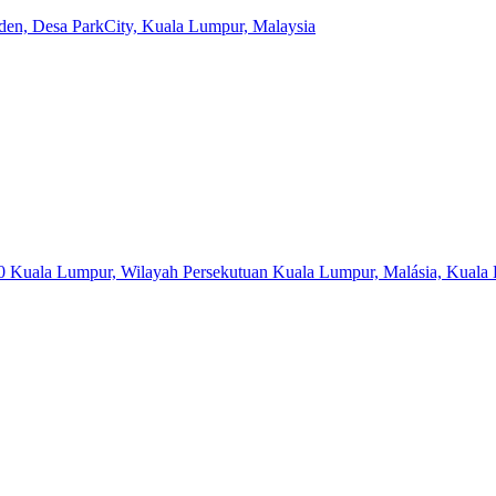
iden, Desa ParkCity, Kuala Lumpur, Malaysia
 Kuala Lumpur, Wilayah Persekutuan Kuala Lumpur, Malásia, Kuala 