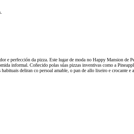
.
or e perfección da pizza. Este lugar de moda no Happy Mansion de Pet
omida informal. Coñecido polas súas pizzas inventivas como a Pineappl
s habituais deliran co persoal amable, o pan de allo lixeiro e crocante 