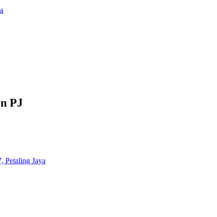
ia
on PJ
 Petaling Jaya