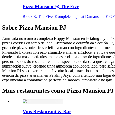
Pizza Mansion @ The Five
Block E, The Five, Kompleks Pejabat Damansara, E-GF
Sobre
Pizza Mansion PJ
Aninhada no icónico complexo Happy Mansion en Petaling Jaya, Pizza 
pizzas cocidas en forno de leña. Abrazando o corazón da Sección 17, 
gozar de pizzas auténticas e feitas a man con ingredientes de primeir
Pineapple Express con pato afumado e ananás agridoce, e a rica e que
dende a súa masa meticulosamente estirada ata o uso de ingredientes d
personalizados do restaurante, unha especialidade da casa que achega 
iluminación suave, creando unha atmosfera acolledora ideal para saída
Mansion PJ se convertera nun favorito local, atraendo tanto a clientes
esencia da pizza artesanal en Petaling Jaya, converténdoo nun lugar 
experimentar a combinación perfecta de sabores, atmosfera e hospital
Máis restaurantes coma Pizza Mansion PJ
Vins Restaurant & Bar