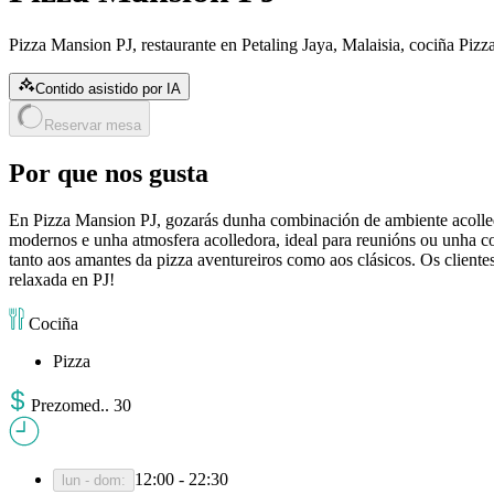
Pizza Mansion PJ, restaurante en Petaling Jaya, Malaisia, cociña Pizza
Contido asistido por IA
Reservar mesa
Por que nos gusta
En Pizza Mansion PJ, gozarás dunha combinación de ambiente acolled
modernos e unha atmosfera acolledora, ideal para reunións ou unha c
tanto aos amantes da pizza aventureiros como aos clásicos. Os cliente
relaxada en PJ!
Cociña
Pizza
Prezo
med.
.
30
12:00 - 22:30
lun - dom
: