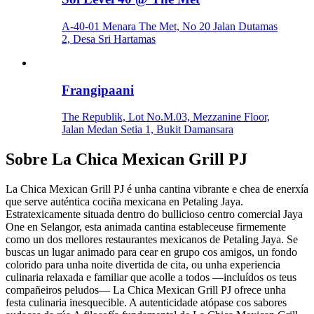
A-40-01 Menara The Met, No 20 Jalan Dutamas
2, Desa Sri Hartamas
Frangipaani
The Republik, Lot No.M.03, Mezzanine Floor,
Jalan Medan Setia 1, Bukit Damansara
Sobre
La Chica Mexican Grill PJ
La Chica Mexican Grill PJ é unha cantina vibrante e chea de enerxía
que serve auténtica cociña mexicana en Petaling Jaya.
Estratexicamente situada dentro do bullicioso centro comercial Jaya
One en Selangor, esta animada cantina estableceuse firmemente
como un dos mellores restaurantes mexicanos de Petaling Jaya. Se
buscas un lugar animado para cear en grupo cos amigos, un fondo
colorido para unha noite divertida de cita, ou unha experiencia
culinaria relaxada e familiar que acolle a todos —incluídos os teus
compañeiros peludos— La Chica Mexican Grill PJ ofrece unha
festa culinaria inesquecible. A autenticidade atópase cos sabores