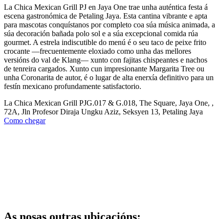
La Chica Mexican Grill PJ en Jaya One trae unha auténtica festa á
escena gastronómica de Petaling Jaya. Esta cantina vibrante e apta
para mascotas conquístanos por completo coa súa música animada, a
súa decoración bañada polo sol e a súa excepcional comida rúa
gourmet. A estrela indiscutible do menú é o seu taco de peixe frito
crocante —frecuentemente eloxiado como unha das mellores
versións do val de Klang— xunto con fajitas chispeantes e nachos
de tenreira cargados. Xunto cun impresionante Margarita Tree ou
unha Coronarita de autor, é o lugar de alta enerxía definitivo para un
festín mexicano profundamente satisfactorio.
La Chica Mexican Grill PJ
G.017 & G.018, The Square, Jaya One, ,
72A, Jln Profesor Diraja Ungku Aziz, Seksyen 13, Petaling Jaya
Como chegar
As nosas outras ubicacións
: