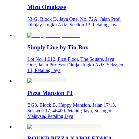
Mizu Omakase
53-G, Block D, Jaya One, No. 72A, Jalan Prof.
Dirajay Ungku Aziz, Section 13, Petaling Jaya
Simply Live by Tin Box
Lot No. 1.012, First Floor, The Square, Jaya
One, Jalan Profesor Diraja Ungku Aziz, Seksyen
13, Petaling Jaya
Pizza Mansion PJ
BG3, Block B, Happy Mansion, Jalan 17/13,
Seksyen 17, 46400 Petaling Jaya, Selangor,
Malaysia, Petaling Jaya
ROUND PIZZA NAPOLETANA