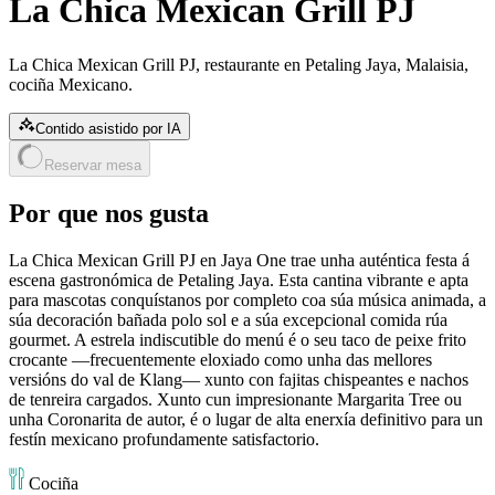
La Chica Mexican Grill PJ
La Chica Mexican Grill PJ, restaurante en Petaling Jaya, Malaisia,
cociña Mexicano.
Contido asistido por IA
Reservar mesa
Por que nos gusta
La Chica Mexican Grill PJ en Jaya One trae unha auténtica festa á
escena gastronómica de Petaling Jaya. Esta cantina vibrante e apta
para mascotas conquístanos por completo coa súa música animada, a
súa decoración bañada polo sol e a súa excepcional comida rúa
gourmet. A estrela indiscutible do menú é o seu taco de peixe frito
crocante —frecuentemente eloxiado como unha das mellores
versións do val de Klang— xunto con fajitas chispeantes e nachos
de tenreira cargados. Xunto cun impresionante Margarita Tree ou
unha Coronarita de autor, é o lugar de alta enerxía definitivo para un
festín mexicano profundamente satisfactorio.
Cociña