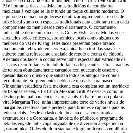
audaces da rúa A filosofía fundamental de La Chica Mexican Grill
PJ é honrar as ricas e satisfactorias tradicións da comida rúa
mexicana á vez que se lle infunde un toque culinario moderno. O
equipo de cociña enorgullécese de utilizar ingredientes frescos de
orixe local xunto con especias tradicionais para elaborar a man cada
compoñente do menú desde cero diariamente. O coroamento
indiscutible do menú son os seus Crispy Fish Tacos. Moitas veces
eloxiados polos críticos gastronómicos locais como algúns dos
mellores do val de Klang, estes tacos presentan peixe branco
lixeiramente rebozado en cervexa, anidado en tortillas suaves e
cuberto cunha refrescante ensalada de repolo e crema de chipotle.
Ademais dos tacos, a cociña serve unha espectacular variedade de
clásicos reconfortantes, incluíndo fajitas chispeantes teatrais, nachos
de tenreira abundantemente cargados con guacamole caseiro e
quesadillas con queixo que satisfán todos os antojos de comida
reconfortante. Sorprendentes bebidas e un oasis para mascotas
Ningunha verdadeira festa mexicana está completa sen un maridaxe
de bebidas estelar, e La Chica Mexican Grill PJ destaca como un
destino principal para cócteles artesanais. O bar é famoso pola súa
viral Margarita Tree, unha impresionante torre de varios niveis de
margaritas creativas que é perfecta para brindes e capturas para as
redes sociais. Desde o clásico de lima ata os sabores tropicais
aventureiros e a Coronarita, a favorita do público, o programa de
bebidas engade unha capa inigualable de diversión á experiencia
gastronómica. O deseño do restaurante logra un fermoso equilibrio