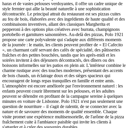
haras et de vastes pelouses verdoyantes, il offre un cadre unique de
style fermier qui allie la beauté naturelle à une sophistication
décontractée. Le principal attrait du restaurant est ses pizzas cuites
au feu de bois, élaborées avec des ingrédients de haute qualité et des
combinaisons inventives, allant des classiques Margherita et
pepperoni à des options plus créatives avec burrata, champignons
portobello et garnitures saisonnières. Au-delà des pizzas, Polo 1921
propose une carte polyvalente qui s'adapte aux différents moments
de la journée : le matin, les clients peuvent profiter de « El Cafecito
», un charmant café servant des cafés de spécialité, des pâtisseries
fraîches et des petites bouchées, tandis que les après-midi et les
soirées invitent à des déjeuners décontractés, des dîners ou des
boissons informelles sur les patios en plein air. L'intérieur combine le
charme rustique avec des touches modernes, présentant des accents
de bois chauds, un éclairage doux et des sièges spacieux qui
encouragent de longs repas tranquilles en famille et entre amis.
L'atmosphère est encore améliorée par l'environnement naturel : les
enfants peuvent courir librement sur les pelouses, et les adultes
peuvent se détendre en profitant de la campagne sereine à quelques
minutes en voiture de Lisbonne. Polo 1921 n'est pas seulement une
question de nourriture – il s'agit de ralentir, de se connecter avec la
nature et de savourer des moments de qualité ensemble. Chaque
visite promet une expérience multisensorielle, de l'arôme de la pizza
fraîchement cuite à l'ambiance paisible qui invite les clients à
s'attarder et à créer des souvenirs durables.