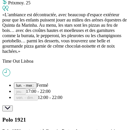
Prix
moy
.
25
L'ambiance est décontractée, avec beaucoup d'espace extérieur
pour que les enfants puissent jouer au milieu des arènes équestres de
Quinta da Marinha. Au menu, les stars sont les pizzas au feu de
bois… avec des croûtes hautes et moelleuses et des garnitures
comme la burrata, le pepperoni, les pleurotes ou les champignons
portobello… parmi les desserts, vous trouverez une belle et
gourmande pizza garnie de crème chocolat-noisette et de noix
hachées.
Time Out Lisboa
Fermé
lun. - mer.
:
17:00 - 22:00
jeu.
:
12:00 - 22:00
ven. - dim.
:
Polo 1921