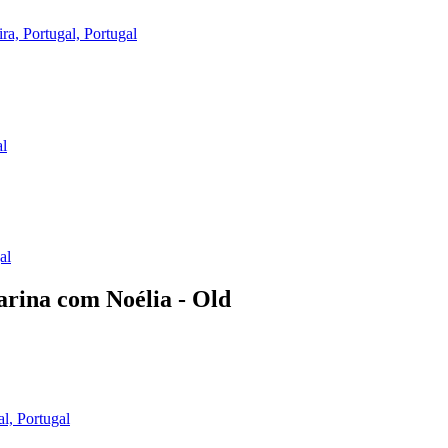
ira, Portugal, Portugal
al
al
arina com Noélia - Old
al, Portugal