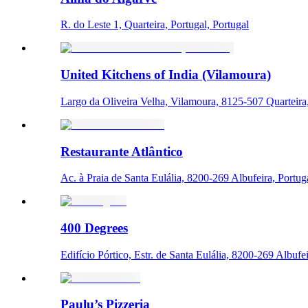
R. do Leste 1, Quarteira, Portugal, Portugal
United Kitchens of India (Vilamoura)
Largo da Oliveira Velha, Vilamoura, 8125-507 Quarteira,
Restaurante Atlântico
Ac. à Praia de Santa Eulália, 8200-269 Albufeira, Portug
400 Degrees
Edifício Pórtico, Estr. de Santa Eulália, 8200-269 Albufei
Paulu’s Pizzeria