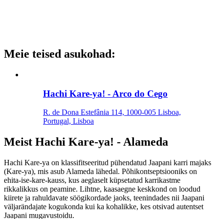
Meie teised asukohad
:
Hachi Kare-ya! - Arco do Cego
R. de Dona Estefânia 114, 1000-005 Lisboa,
Portugal, Lisboa
Meist
Hachi Kare-ya! - Alameda
Hachi Kare-ya on klassifitseeritud pühendatud Jaapani karri majaks
(Kare-ya), mis asub Alameda lähedal. Põhikontseptsiooniks on
ehita-ise-kare-kauss, kus aeglaselt küpsetatud karrikastme
rikkalikkus on peamine. Lihtne, kaasaegne keskkond on loodud
kiirete ja rahuldavate söögikordade jaoks, teenindades nii Jaapani
väljarändajate kogukonda kui ka kohalikke, kes otsivad autentset
Jaapani mugavustoidu.