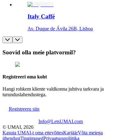
Italy Caffé
Av. Duque de Ávila 26B, Lisboa
Soovid olla meie platvormil?
Registreeri oma koht
Hangi rohkem kliente valdkonna juhtiva tarkvara ja
turunduslahendustega.
Registreeru siin
Info@LetsUMAI.com
© UMAI,
2026
Kasuta UMAI-t oma ettevõttes
Karjäär
Võta meiega
ühendust
Tingimused
Privaatsuspoliitika