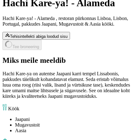
Hachi Kare-ya! - Alameda
Hachi Kare-ya! - Alameda , restoran piirkonnas Lisboa, Lisbon,
Portugal, pakkudes Jaapani, Mugavustoit & Aasia kööki.
Tehisintellekti abiga loodud sisu
Tee broneering
Miks meile meeldib
Hachi Kare-ya on autentse Jaapani karri tempel Lissabonis,
pakkudes täielikult kohandatavat elamust. Seda eristab võimalus
luua oma roog (riisi valik, lisand ja vürtsikuse tase), keskendudes
kare umami maitse lihtsusele ja sügavusele. See on ideaalne koht
kiireks ja kvaliteetseks Jaapani mugavustoiduks.
Köök
Jaapani
Mugavustoit
Aasia