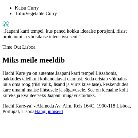
Katsu Curry
Tofu/Vegetable Curry
Jaapani karri tempel, kus paned kokku ideaalse portsjoni, riisist
proteiinini ja vürtsikuse intensiivsuseni.
Time Out Lisboa
Miks meile meeldib
Hachi Kare-ya on autentse Jaapani karri tempel Lissabonis,
pakkudes täielikult kohandatavat elamust. Seda eristab võimalus
luua oma roog (riisi valik, lisand ja vürtsikuse tase), keskendudes
kare umami maitse lihtsusele ja sügavusele. See on ideaalne koht
kiireks ja kvaliteetseks Jaapani mugavustoiduks.
Hachi Kare-ya! - Alameda
Av. Alm. Reis 164C, 1900-118 Lisboa,
Portugal, Lisboa
Hangi juhiseid