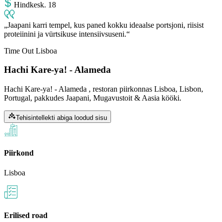
Hind
kesk
.
18
Jaapani karri tempel, kus paned kokku ideaalse portsjoni, riisist
proteiinini ja vürtsikuse intensiivsuseni.
Time Out Lisboa
Hachi Kare-ya! - Alameda
Hachi Kare-ya! - Alameda , restoran piirkonnas Lisboa, Lisbon,
Portugal, pakkudes Jaapani, Mugavustoit & Aasia kööki.
Tehisintellekti abiga loodud sisu
Piirkond
Lisboa
Erilised road