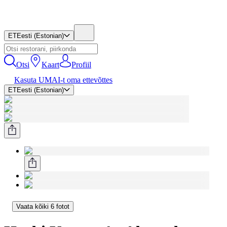
ET
Eesti (Estonian)
Otsi
Kaart
Profiil
Kasuta UMAI-t oma ettevõttes
ET
Eesti (Estonian)
Vaata kõiki 6 fotot