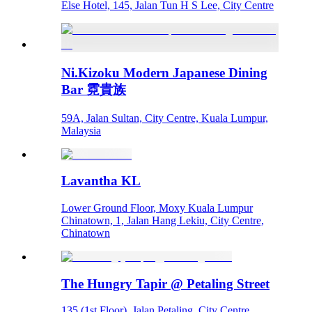
Else Hotel, 145, Jalan Tun H S Lee, City Centre
Ni.Kizoku Modern Japanese Dining
Bar 霓貴族
59A, Jalan Sultan, City Centre, Kuala Lumpur,
Malaysia
Lavantha KL
Lower Ground Floor, Moxy Kuala Lumpur
Chinatown, 1, Jalan Hang Lekiu, City Centre,
Chinatown
The Hungry Tapir @ Petaling Street
135 (1st Floor), Jalan Petaling, City Centre, ,