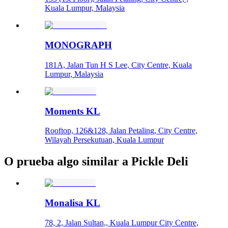
Kuala Lumpur, Malaysia
MONOGRAPH
181A, Jalan Tun H S Lee, City Centre, Kuala
Lumpur, Malaysia
Moments KL
Rooftop, 126&128, Jalan Petaling, City Centre,
Wilayah Persekutuan, Kuala Lumpur
O prueba algo similar a Pickle Deli
Monalisa KL
78, 2, Jalan Sultan,, Kuala Lumpur City Centre,