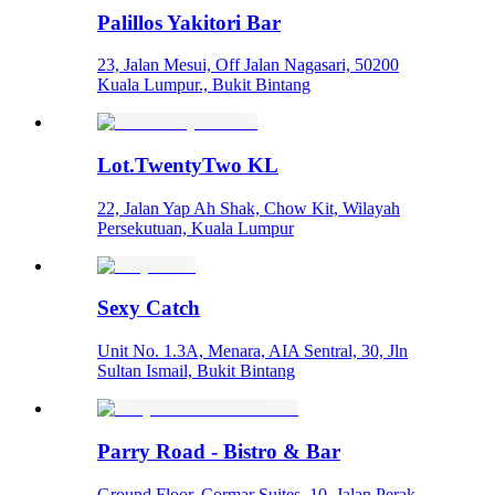
Palillos Yakitori Bar
23, Jalan Mesui, Off Jalan Nagasari, 50200
Kuala Lumpur., Bukit Bintang
Lot.TwentyTwo KL
22, Jalan Yap Ah Shak, Chow Kit, Wilayah
Persekutuan, Kuala Lumpur
Sexy Catch
Unit No. 1.3A, Menara, AIA Sentral, 30, Jln
Sultan Ismail, Bukit Bintang
Parry Road - Bistro & Bar
Ground Floor, Cormar Suites, 10, Jalan Perak,