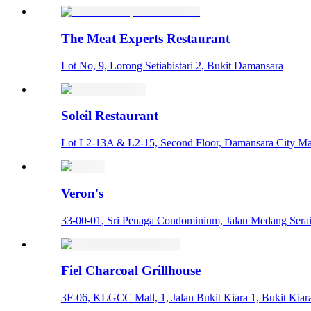
The Meat Experts Restaurant
Lot No, 9, Lorong Setiabistari 2, Bukit Damansara
Soleil Restaurant
Lot L2-13A & L2-15, Second Floor, Damansara City Mal
Veron's
33-00-01, Sri Penaga Condominium, Jalan Medang Serai
Fiel Charcoal Grillhouse
3F-06, KLGCC Mall, 1, Jalan Bukit Kiara 1, Bukit Kia