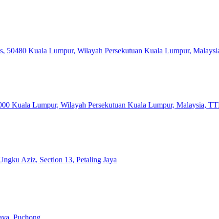
amas, 50480 Kuala Lumpur, Wilayah Persekutuan Kuala Lumpur, Malaysi
0000 Kuala Lumpur, Wilayah Persekutuan Kuala Lumpur, Malaysia, T
Ungku Aziz, Section 13, Petaling Jaya
aya, Puchong