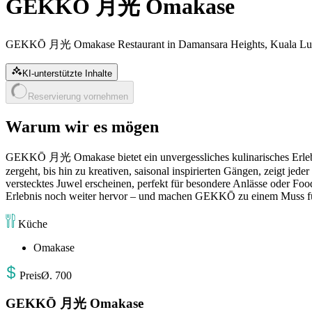
GEKKŌ 月光 Omakase
GEKKŌ 月光 Omakase Restaurant in Damansara Heights, Kuala Lump
KI-unterstützte Inhalte
Reservierung vornehmen
Warum wir es mögen
GEKKŌ 月光 Omakase bietet ein unvergessliches kulinarisches Erlebnis
zergeht, bis hin zu kreativen, saisonal inspirierten Gängen, zeigt j
verstecktes Juwel erscheinen, perfekt für besondere Anlässe oder F
Erlebnis noch weiter hervor – und machen GEKKŌ zu einem Muss für
Küche
Omakase
Preis
Ø
.
700
GEKKŌ 月光 Omakase