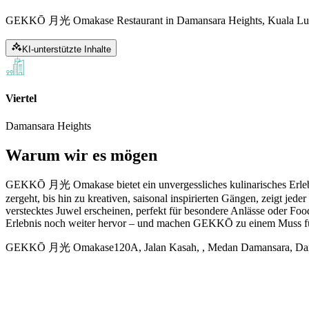
GEKKŌ 月光 Omakase Restaurant in Damansara Heights, Kuala Lump
KI-unterstützte Inhalte
Viertel
Damansara Heights
Warum wir es mögen
GEKKŌ 月光 Omakase bietet ein unvergessliches kulinarisches Erlebnis
zergeht, bis hin zu kreativen, saisonal inspirierten Gängen, zeigt j
verstecktes Juwel erscheinen, perfekt für besondere Anlässe oder F
Erlebnis noch weiter hervor – und machen GEKKŌ zu einem Muss für
GEKKŌ 月光 Omakase
120A, Jalan Kasah, , Medan Damansara, Da