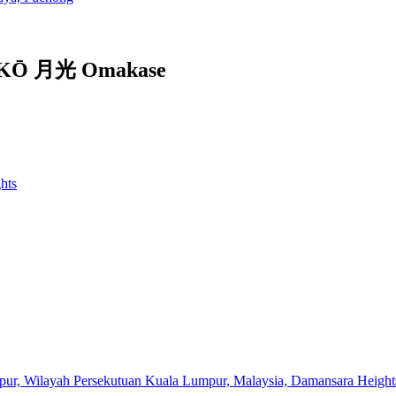
GEKKŌ 月光 Omakase
hts
ur, Wilayah Persekutuan Kuala Lumpur, Malaysia, Damansara Height