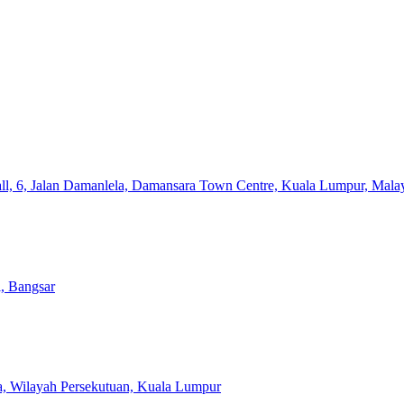
l, 6, Jalan Damanlela, Damansara Town Centre, Kuala Lumpur, Mala
, Bangsar
ra, Wilayah Persekutuan, Kuala Lumpur