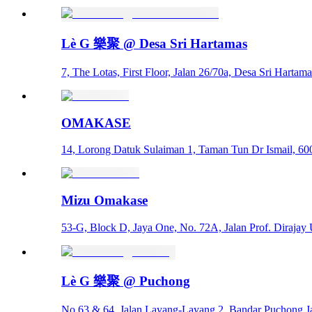
Lè G 樂聚 @ Desa Sri Hartamas
7, The Lotas, First Floor, Jalan 26/70a, Desa Sri Hart
OMAKASE
14, Lorong Datuk Sulaiman 1, Taman Tun Dr Ismail, 6
Mizu Omakase
53-G, Block D, Jaya One, No. 72A, Jalan Prof. Dirajay 
Lè G 樂聚 @ Puchong
No 63 & 64, Jalan Layang-Layang 2, Bandar Puchong J