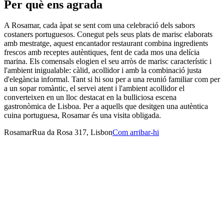
Per què ens agrada
A Rosamar, cada àpat se sent com una celebració dels sabors
costaners portuguesos. Conegut pels seus plats de marisc elaborats
amb mestratge, aquest encantador restaurant combina ingredients
frescos amb receptes autèntiques, fent de cada mos una delícia
marina. Els comensals elogien el seu arròs de marisc característic i
l'ambient inigualable: càlid, acollidor i amb la combinació justa
d'elegància informal. Tant si hi sou per a una reunió familiar com per
a un sopar romàntic, el servei atent i l'ambient acollidor el
converteixen en un lloc destacat en la bulliciosa escena
gastronòmica de Lisboa. Per a aquells que desitgen una autèntica
cuina portuguesa, Rosamar és una visita obligada.
Rosamar
Rua da Rosa 317, Lisbon
Com arribar-hi