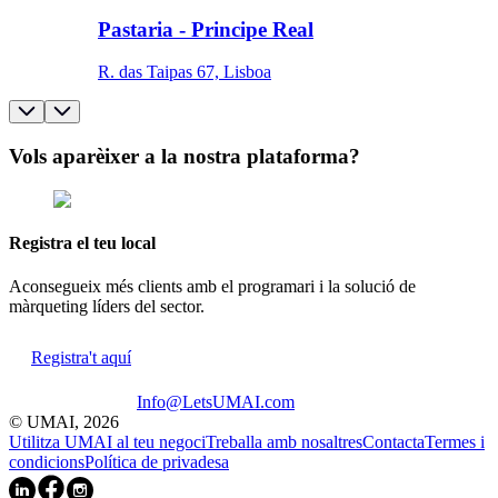
Pastaria - Principe Real
R. das Taipas 67, Lisboa
Vols aparèixer a la nostra plataforma?
Registra el teu local
Aconsegueix més clients amb el programari i la solució de
màrqueting líders del sector.
Registra't aquí
Info@LetsUMAI.com
© UMAI,
2026
Utilitza UMAI al teu negoci
Treballa amb nosaltres
Contacta
Termes i
condicions
Política de privadesa