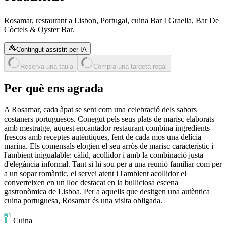
Rosamar, restaurant a Lisbon, Portugal, cuina Bar I Graella, Bar De
Còctels & Oyster Bar.
Contingut assistit per IA
Reserva una taula
Compra una targeta regal
Per què ens agrada
A Rosamar, cada àpat se sent com una celebració dels sabors
costaners portuguesos. Conegut pels seus plats de marisc elaborats
amb mestratge, aquest encantador restaurant combina ingredients
frescos amb receptes autèntiques, fent de cada mos una delícia
marina. Els comensals elogien el seu arròs de marisc característic i
l'ambient inigualable: càlid, acollidor i amb la combinació justa
d'elegància informal. Tant si hi sou per a una reunió familiar com per
a un sopar romàntic, el servei atent i l'ambient acollidor el
converteixen en un lloc destacat en la bulliciosa escena
gastronòmica de Lisboa. Per a aquells que desitgen una autèntica
cuina portuguesa, Rosamar és una visita obligada.
Cuina