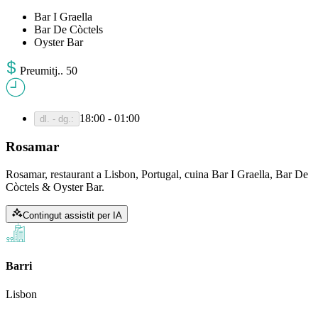
Bar I Graella
Bar De Còctels
Oyster Bar
Preu
mitj.
.
50
18:00 - 01:00
dl. - dg.
:
Rosamar
Rosamar, restaurant a Lisbon, Portugal, cuina Bar I Graella, Bar De
Còctels & Oyster Bar.
Contingut assistit per IA
Barri
Lisbon