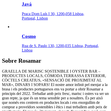
Javá
Praça Dom Luís I 30, 1200-058 Lisboa,
Portugal, Lisbon
Cosmo
Rua de S. Paulo 130, 1200-035 Lisboa, Portugal,
Lisboa
Sobre
Rosamar
GRAELLA DE MARISC SOSTENIBLE I OYSTER BAR –
PRODUCTES LOCALS, CÒMODA TERRASSA EXTERIOR,
CÒCTELS CREATIUS, «SENSACIÓ DE PROXIMITAT AL
MAR», DINARS I SOPARS! El nostre amor infinit pel menjar a la
brasa i els productes portuguesos ens va portar a obrir Rosamar a
principis del 2022. Treballar amb peix fresc, marisc i ostres va ser un
gran repte, ja que és un tema sensible per a nosaltres. És per això
que només ens centrem en productes locals i ens enorgullim de
comprar a proveïdors sostenibles i ètics i mai treballem amb peix de