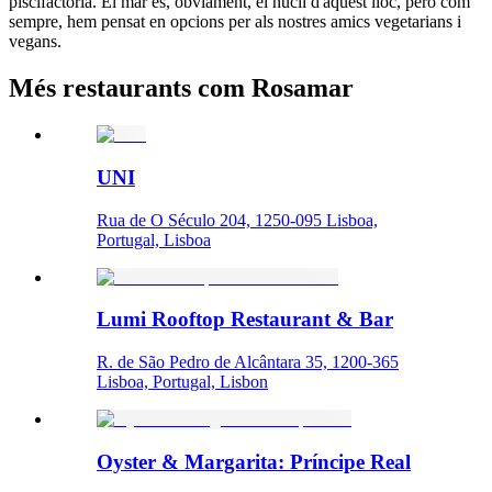
piscifactoria. El mar és, òbviament, el nucli d'aquest lloc, però com
sempre, hem pensat en opcions per als nostres amics vegetarians i
vegans.
Més restaurants com Rosamar
UNI
Rua de O Século 204, 1250-095 Lisboa,
Portugal, Lisboa
Lumi Rooftop Restaurant & Bar
R. de São Pedro de Alcântara 35, 1200-365
Lisboa, Portugal, Lisbon
Oyster & Margarita: Príncipe Real