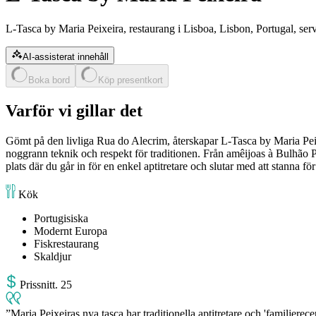
L-Tasca by Maria Peixeira, restaurang i Lisboa, Lisbon, Portugal, se
AI-assisterat innehåll
Boka bord
Köp presentkort
Varför vi gillar det
Gömt på den livliga Rua do Alecrim, återskapar L-Tasca by Maria Peix
noggrann teknik och respekt för traditionen. Från amêijoas à Bulhão P
plats där du går in för en enkel aptitretare och slutar med att stanna fö
Kök
Portugisiska
Modernt Europa
Fiskrestaurang
Skaldjur
Pris
snitt
.
25
Maria Peixeiras nya tasca har traditionella aptitretare och 'familjerecep