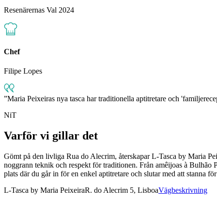
Resenärernas Val 2024
Chef
Filipe Lopes
Maria Peixeiras nya tasca har traditionella aptitretare och 'familjerecep
NiT
Varför vi gillar det
Gömt på den livliga Rua do Alecrim, återskapar L-Tasca by Maria Peix
noggrann teknik och respekt för traditionen. Från amêijoas à Bulhão P
plats där du går in för en enkel aptitretare och slutar med att stanna fö
L-Tasca by Maria Peixeira
R. do Alecrim 5, Lisboa
Vägbeskrivning