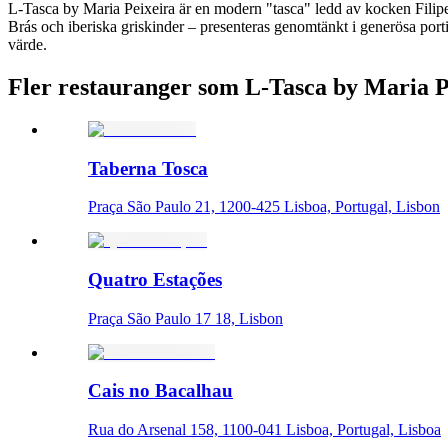
L-Tasca by Maria Peixeira är en modern "tasca" ledd av kocken Filipe
Brás och iberiska griskinder – presenteras genomtänkt i generösa porti
värde.
Fler restauranger som L-Tasca by Maria P
Taberna Tosca
Praça São Paulo 21, 1200-425 Lisboa, Portugal, Lisbon
Quatro Estações
Praça São Paulo 17 18, Lisbon
Cais no Bacalhau
Rua do Arsenal 158, 1100-041 Lisboa, Portugal, Lisboa