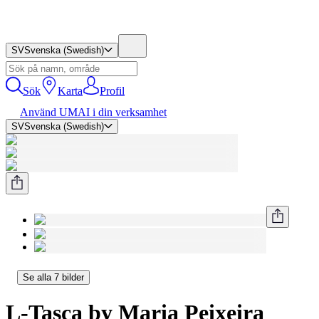
SV
Svenska (Swedish)
Sök
Karta
Profil
Använd UMAI i din verksamhet
SV
Svenska (Swedish)
Se alla 7 bilder
L-Tasca by Maria Peixeira