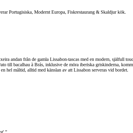
rverar Portugisiska, Modernt Europa, Fiskrestaurang & Skaldjur kök.
eira andan från de gamla Lissabon-tascas med en modern, själfull touc
ato till bacalhau à Brás, inklusive de möra iberiska griskinderna, komme
r en hel måltid, alltid med känslan av att Lissabon serveras vid bordet.
t'.