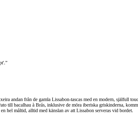
t'.
eira andan från de gamla Lissabon-tascas med en modern, själfull touc
ato till bacalhau à Brás, inklusive de möra iberiska griskinderna, komme
r en hel måltid, alltid med känslan av att Lissabon serveras vid bordet.