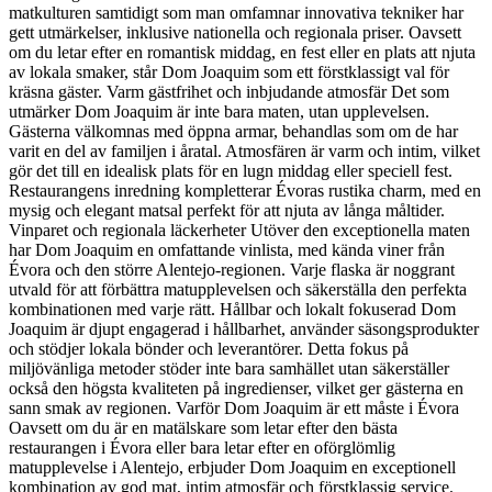
matkulturen samtidigt som man omfamnar innovativa tekniker har
gett utmärkelser, inklusive nationella och regionala priser. Oavsett
om du letar efter en romantisk middag, en fest eller en plats att njuta
av lokala smaker, står Dom Joaquim som ett förstklassigt val för
kräsna gäster. Varm gästfrihet och inbjudande atmosfär Det som
utmärker Dom Joaquim är inte bara maten, utan upplevelsen.
Gästerna välkomnas med öppna armar, behandlas som om de har
varit en del av familjen i åratal. Atmosfären är varm och intim, vilket
gör det till en idealisk plats för en lugn middag eller speciell fest.
Restaurangens inredning kompletterar Évoras rustika charm, med en
mysig och elegant matsal perfekt för att njuta av långa måltider.
Vinparet och regionala läckerheter Utöver den exceptionella maten
har Dom Joaquim en omfattande vinlista, med kända viner från
Évora och den större Alentejo-regionen. Varje flaska är noggrant
utvald för att förbättra matupplevelsen och säkerställa den perfekta
kombinationen med varje rätt. Hållbar och lokalt fokuserad Dom
Joaquim är djupt engagerad i hållbarhet, använder säsongsprodukter
och stödjer lokala bönder och leverantörer. Detta fokus på
miljövänliga metoder stöder inte bara samhället utan säkerställer
också den högsta kvaliteten på ingredienser, vilket ger gästerna en
sann smak av regionen. Varför Dom Joaquim är ett måste i Évora
Oavsett om du är en matälskare som letar efter den bästa
restaurangen i Évora eller bara letar efter en oförglömlig
matupplevelse i Alentejo, erbjuder Dom Joaquim en exceptionell
kombination av god mat, intim atmosfär och förstklassig service.