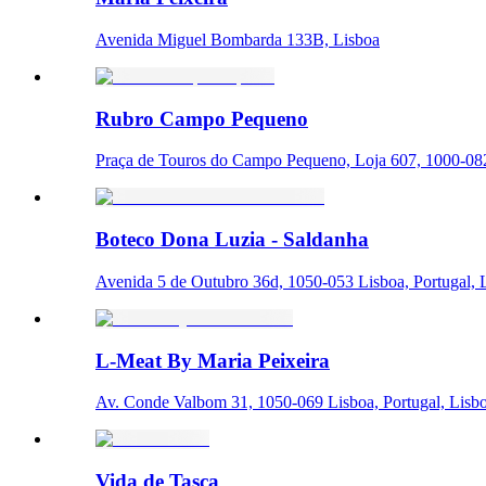
Avenida Miguel Bombarda 133B, Lisboa
Rubro Campo Pequeno
Praça de Touros do Campo Pequeno, Loja 607, 1000-082
Boteco Dona Luzia - Saldanha
Avenida 5 de Outubro 36d, 1050-053 Lisboa, Portugal, 
L-Meat By Maria Peixeira
Av. Conde Valbom 31, 1050-069 Lisboa, Portugal, Lisb
Vida de Tasca