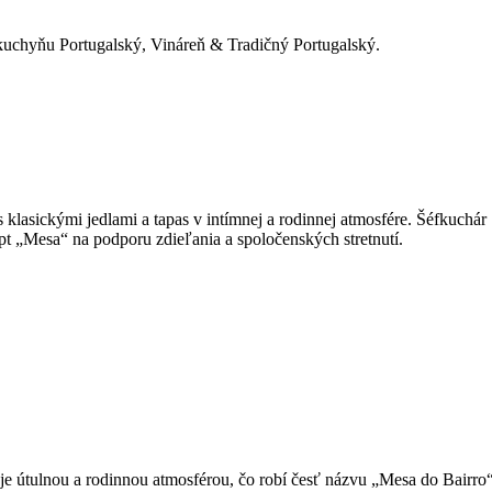
 kuchyňu Portugalský, Vináreň & Tradičný Portugalský.
 klasickými jedlami a tapas v intímnej a rodinnej atmosfére. Šéfkuchá
ept „Mesa“ na podporu zdieľania a spoločenských stretnutí.
uje útulnou a rodinnou atmosférou, čo robí česť názvu „Mesa do Bairro“