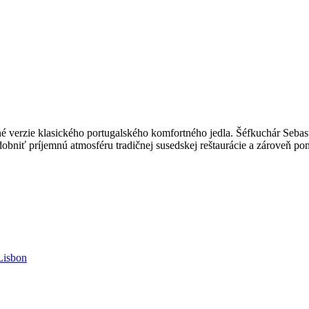
 verzie klasického portugalského komfortného jedla. Šéfkuchár Sebasti
obniť príjemnú atmosféru tradičnej susedskej reštaurácie a zároveň po
Lisbon