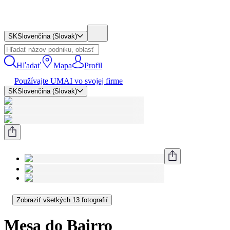
SK
Slovenčina (Slovak)
Hľadať
Mapa
Profil
Používajte UMAI vo svojej firme
SK
Slovenčina (Slovak)
Zobraziť všetkých 13 fotografií
Mesa do Bairro