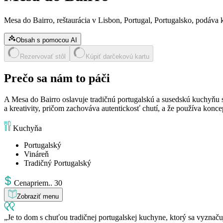
Mesa do Bairro, reštaurácia v Lisbon, Portugal, Portugalsko, podáva
Obsah s pomocou AI
Rezervovať stôl
Kúpiť darčekovú kartu
Prečo sa nám to páči
A Mesa do Bairro oslavuje tradičnú portugalskú a susedskú kuchyňu s
a kreativity, pričom zachováva autentickosť chutí, a že používa konc
Kuchyňa
Portugalský
Vináreň
Tradičný Portugalský
Cena
priem.
.
30
Zobraziť menu
Je to dom s chuťou tradičnej portugalskej kuchyne, ktorý sa vyznač