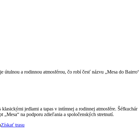
uje útulnou a rodinnou atmosférou, čo robí česť názvu „Mesa do Bairro“
 klasickými jedlami a tapas v intímnej a rodinnej atmosfére. Šéfkuchá
ept „Mesa“ na podporu zdieľania a spoločenských stretnutí.
n
Získať trasu