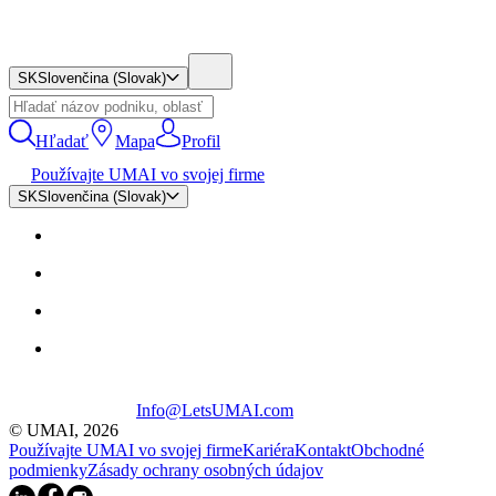
SK
Slovenčina (Slovak)
Hľadať
Mapa
Profil
Používajte UMAI vo svojej firme
SK
Slovenčina (Slovak)
Info@LetsUMAI.com
© UMAI,
2026
Používajte UMAI vo svojej firme
Kariéra
Kontakt
Obchodné
podmienky
Zásady ochrany osobných údajov