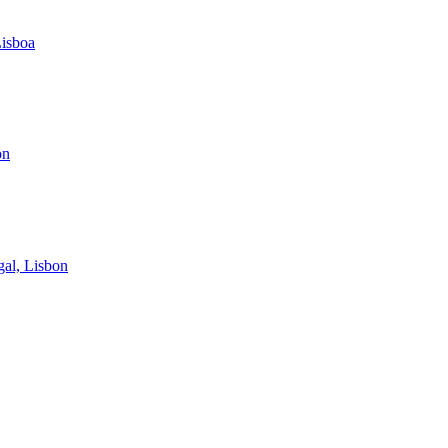
Lisboa
on
gal, Lisbon