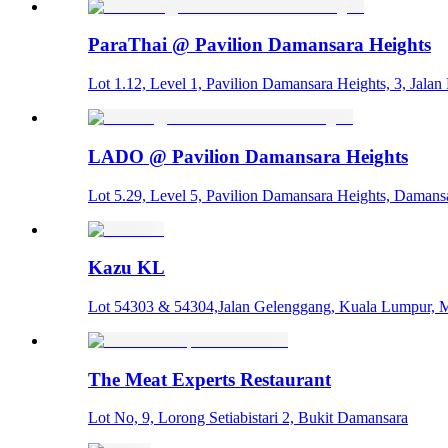
ParaThai @ Pavilion Damansara Heights
Lot 1.12, Level 1, Pavilion Damansara Heights, 3, Jala
LADO @ Pavilion Damansara Heights
Lot 5.29, Level 5, Pavilion Damansara Heights, Damans
Kazu KL
Lot 54303 & 54304,Jalan Gelenggang, Kuala Lumpur, M
The Meat Experts Restaurant
Lot No, 9, Lorong Setiabistari 2, Bukit Damansara