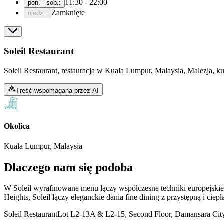
11:30 - 22:00
pon. - sob.
:
Zamknięte
niedz.
:
Soleil Restaurant
Soleil Restaurant, restauracja w Kuala Lumpur, Malaysia, Malezja, 
Treść wspomagana przez AI
Okolica
Kuala Lumpur, Malaysia
Dlaczego nam się podoba
W Soleil wyrafinowane menu łączy współczesne techniki europejsk
Heights, Soleil łączy eleganckie dania fine dining z przystępną i
Soleil Restaurant
Lot L2-13A & L2-15, Second Floor, Damansara City