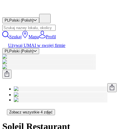
PL
Polski (Polish)
Szukaj
Mapa
Profil
Używaj UMAI w swojej firmie
PL
Polski (Polish)
Zobacz wszystkie 4 zdjęć
Soleil Restaurant