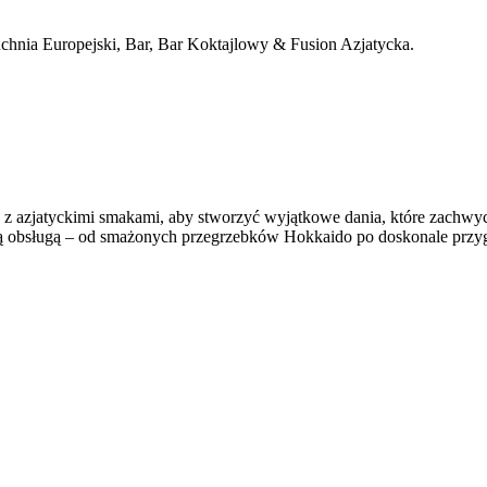
kuchnia Europejski, Bar, Bar Koktajlowy & Fusion Azjatycka.
ie z azjatyckimi smakami, aby stworzyć wyjątkowe dania, które zach
 ciepłą obsługą – od smażonych przegrzebków Hokkaido po doskonale pr