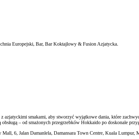
kuchnia Europejski, Bar, Bar Koktajlowy & Fusion Azjatycka.
ie z azjatyckimi smakami, aby stworzyć wyjątkowe dania, które zach
 ciepłą obsługą – od smażonych przegrzebków Hokkaido po doskonale pr
 Mall, 6, Jalan Damanlela, Damansara Town Centre, Kuala Lumpur, M