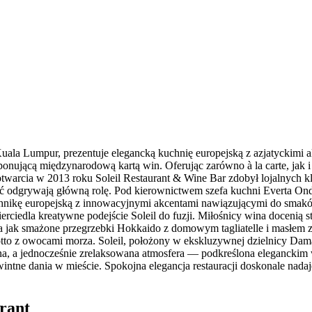
 Kuala Lumpur, prezentuje elegancką kuchnię europejską z azjatycki
imponującą międzynarodową kartą win. Oferując zarówno à la carte, jak
otwarcia w 2013 roku Soleil Restaurant & Wine Bar zdobył lojalnych k
ość odgrywają główną rolę. Pod kierownictwem szefa kuchni Everta On
echnikę europejską z innowacyjnymi akcentami nawiązującymi do sm
ciedla kreatywne podejście Soleil do fuzji. Miłośnicy wina docenią st
a jak smażone przegrzebki Hokkaido z domowym tagliatelle i masłem z 
to z owocami morza. Soleil, położony w ekskluzywnej dzielnicy Dama
wana, a jednocześnie zrelaksowana atmosfera — podkreślona eleganck
ntne dania w mieście. Spokojna elegancja restauracji doskonale nada
urant