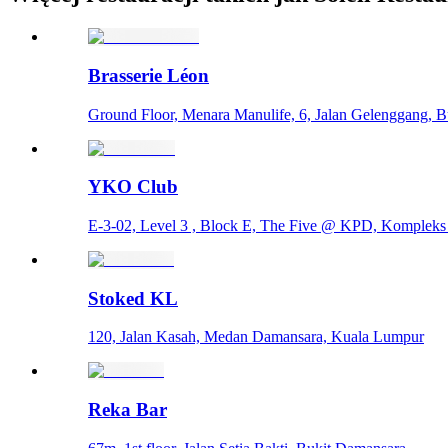
Brasserie Léon
Ground Floor, Menara Manulife, 6, Jalan Gelenggang, 
YKO Club
E-3-02, Level 3 , Block E, The Five @ KPD, Kompleks
Stoked KL
120, Jalan Kasah, Medan Damansara, Kuala Lumpur
Reka Bar