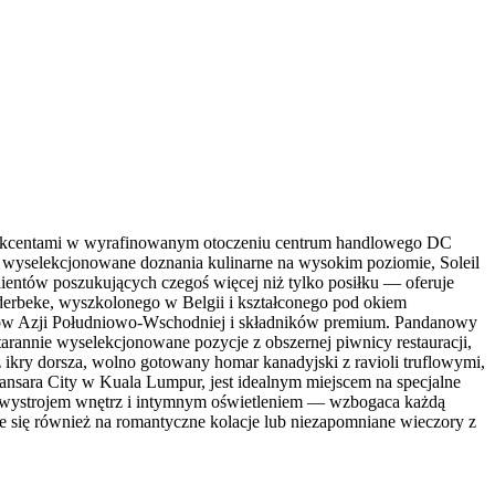
mi akcentami w wyrafinowanym otoczeniu centrum handlowego DC
 i wyselekcjonowane doznania kulinarne na wysokim poziomie, Soleil
lientów poszukujących czegoś więcej niż tylko posiłku — oferuje
derbeke, wyszkolonego w Belgii i kształconego pod okiem
aków Azji Południowo-Wschodniej i składników premium. Pandanowy
arannie wyselekcjonowane pozycje z obszernej piwnicy restauracji,
ikry dorsza, wolno gotowany homar kanadyjski z ravioli truflowymi,
nsara City w Kuala Lumpur, jest idealnym miejscem na specjalne
im wystrojem wnętrz i intymnym oświetleniem — wzbogaca każdą
je się również na romantyczne kolacje lub niezapomniane wieczory z