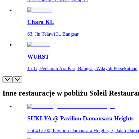
Chara KL
63, Jln Telawi 3,, Bangsar
WURST
15-G, Persiaran Ara Kiri, Bangsar, Wilayah Persekutua
Inne restauracje w pobliżu Soleil Restaura
SUKI-YA @ Pavilion Damansara Heights
Lot 4.61.00, Pavilion Damansara Heights, 3, Jalan Dam