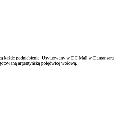
wycą każde podniebienie. Usytuowany w DC Mall w Damansara
zygotowaną argentyńską polędwicę wołową.