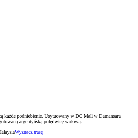
wycą każde podniebienie. Usytuowany w DC Mall w Damansara
zygotowaną argentyńską polędwicę wołową.
alaysia
Wyznacz trasę