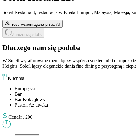
Soleil Restaurant, restauracja w Kuala Lumpur, Malaysia, Malezja, 
Treść wspomagana przez AI
Zarezerwuj stolik
Dlaczego nam się podoba
W Soleil wyrafinowane menu łączy współczesne techniki europejsk
Heights, Soleil łączy eleganckie dania fine dining z przystępną i
Kuchnia
Europejski
Bar
Bar Koktajlowy
Fusion Azjatycka
Cena
śr.
.
200