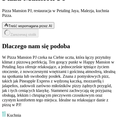
Pizza Mansion PJ, restauracja w Petaling Jaya, Malezja, kuchnia
Pizza.
Treść wspomagana przez AI
Zarezerwuj stolik
Dlaczego nam się podoba
W Pizza Mansion PJ czeka na Ciebie uczta, która łączy przytulny
klimat z pizzową perfekcją. Ten gorący punkt w Happy Mansion w
Petaling Jaya oferuje relaksujące, a jednocześnie tętniące życiem
otoczenie, z nowoczesnymi wnętrzami i gościnną atmosferą, idealną
na spotkania lub swobodny posiłek. Znana z pomysłowych pizz,
takich jak Pineapple Express z wędzoną kaczką, mozzarellą i
jalapeños, zadowoli zarówno miłośników pizzy żądnych przygód,
jak i tych ceniących klasykę. Stammersi zachwycają się przyjazną
obsługą, lekkim i chrupiącym pieczywem czosnkowym oraz
czystym komfortem tego miejsca. Idealne na relaksujące danie z
pizzą w PJ!
Kuchnia