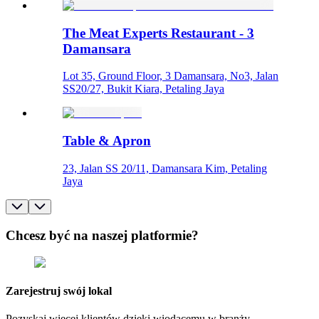
The Meat Experts Restaurant - 3
Damansara
Lot 35, Ground Floor, 3 Damansara, No3, Jalan
SS20/27, Bukit Kiara, Petaling Jaya
Table & Apron
23, Jalan SS 20/11, Damansara Kim, Petaling
Jaya
Chcesz być na naszej platformie?
Zarejestruj swój lokal
Pozyskaj więcej klientów dzięki wiodącemu w branży