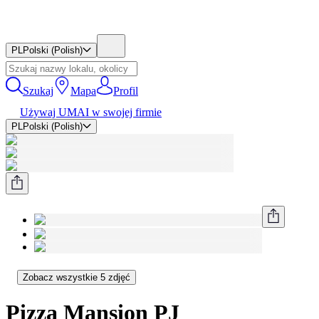
PL
Polski (Polish)
Szukaj
Mapa
Profil
Używaj UMAI w swojej firmie
PL
Polski (Polish)
Zobacz wszystkie 5 zdjęć
Pizza Mansion PJ