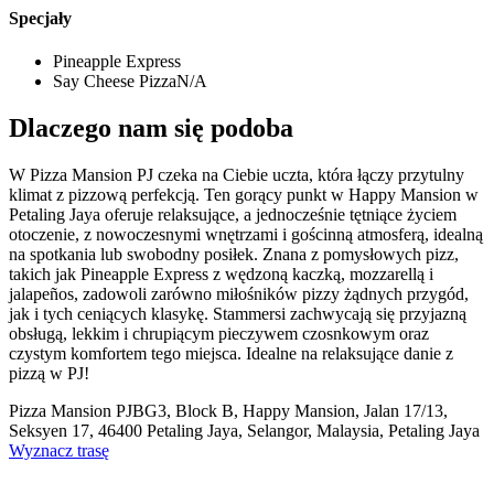
Specjały
Pineapple Express
Say Cheese PizzaN/A
Dlaczego nam się podoba
W Pizza Mansion PJ czeka na Ciebie uczta, która łączy przytulny
klimat z pizzową perfekcją. Ten gorący punkt w Happy Mansion w
Petaling Jaya oferuje relaksujące, a jednocześnie tętniące życiem
otoczenie, z nowoczesnymi wnętrzami i gościnną atmosferą, idealną
na spotkania lub swobodny posiłek. Znana z pomysłowych pizz,
takich jak Pineapple Express z wędzoną kaczką, mozzarellą i
jalapeños, zadowoli zarówno miłośników pizzy żądnych przygód,
jak i tych ceniących klasykę. Stammersi zachwycają się przyjazną
obsługą, lekkim i chrupiącym pieczywem czosnkowym oraz
czystym komfortem tego miejsca. Idealne na relaksujące danie z
pizzą w PJ!
Pizza Mansion PJ
BG3, Block B, Happy Mansion, Jalan 17/13,
Seksyen 17, 46400 Petaling Jaya, Selangor, Malaysia, Petaling Jaya
Wyznacz trasę