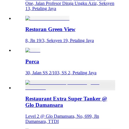
One, Jalan Profesor Diraja Ungku Aziz, Seksyen
13, Petaling Jaya
Restoran Green View
8, Jln 19/3, Seksyen 19, Petaling Jaya
Porca
30, Jalan SS 2/103, SS 2, Petaling Jaya
Restaurant Extra Super Tanker @
Glo Damansara
Level 2 @ Glo Damansara, No, 699, Jln
Damansara, TTDI