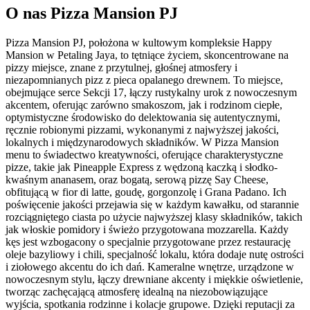
O nas
Pizza Mansion PJ
Pizza Mansion PJ, położona w kultowym kompleksie Happy
Mansion w Petaling Jaya, to tętniące życiem, skoncentrowane na
pizzy miejsce, znane z przytulnej, głośnej atmosfery i
niezapomnianych pizz z pieca opalanego drewnem. To miejsce,
obejmujące serce Sekcji 17, łączy rustykalny urok z nowoczesnym
akcentem, oferując zarówno smakoszom, jak i rodzinom ciepłe,
optymistyczne środowisko do delektowania się autentycznymi,
ręcznie robionymi pizzami, wykonanymi z najwyższej jakości,
lokalnych i międzynarodowych składników. W Pizza Mansion
menu to świadectwo kreatywności, oferujące charakterystyczne
pizze, takie jak Pineapple Express z wędzoną kaczką i słodko-
kwaśnym ananasem, oraz bogatą, serową pizzę Say Cheese,
obfitującą w fior di latte, goudę, gorgonzolę i Grana Padano. Ich
poświęcenie jakości przejawia się w każdym kawałku, od starannie
rozciągniętego ciasta po użycie najwyższej klasy składników, takich
jak włoskie pomidory i świeżo przygotowana mozzarella. Każdy
kęs jest wzbogacony o specjalnie przygotowane przez restaurację
oleje bazyliowy i chili, specjalność lokalu, która dodaje nutę ostrości
i ziołowego akcentu do ich dań. Kameralne wnętrze, urządzone w
nowoczesnym stylu, łączy drewniane akcenty i miękkie oświetlenie,
tworząc zachęcającą atmosferę idealną na niezobowiązujące
wyjścia, spotkania rodzinne i kolacje grupowe. Dzięki reputacji za