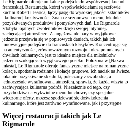
Le Rigmarole oferuje unikalne podejście do współczesnej kuchni
francuskiej. Restauracja, której współwłaścicielami są szefowie
kuchni Robert i Jessica, łączy pasję do wysokiej jakości składników
i kulinarnej kreatywności. Znana z sezonowych menu, lokalnie
pozyskiwanych produktów i pomysłowych dań, Le Rigmarole
zdobyła lojalnych zwolenników dzięki swojej intymnej,
zachęcającej atmosferze. Zaangażowanie pary w wyjątkowe
jedzenie przejawia się w popisowych daniach, takich jak ich
innowacyjne podejście do francuskich klasyków. Koncentrując się
na autentyczności, zrównoważonym rozwoju i niezapomnianych
chwilach kulinarnych, jest to idealne miejsce dla miłośników
jedzenia szukających wyjątkowego posiłku. Położona w [Nazwa
miasta], Le Rigmarole oferuje fantastyczne miejsce na romantyczne
kolacje, spotkania rodzinne i kolacje grupowe. Ich nacisk na świeże,
lokalnie pozyskiwane składniki, połączony z swobodną, a
jednocześnie wyrafinowaną atmosferą, sprawia, że każda wizyta to
zachwycająca kulinarna podróż. Niezależnie od tego, czy
przychodzisz na wykwintne menu lunchowe, czy specjalne
wieczorne oferty, możesz spodziewać się doświadczenia
kulinarnego, które jest zarówno wyrafinowane, jak i przystępne.
Więcej restauracji takich jak Le
Rigmarole