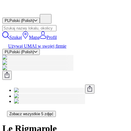
PL
Polski (Polish)
Szukaj
Mapa
Profil
Używaj UMAI w swojej firmie
PL
Polski (Polish)
Zobacz wszystkie 5 zdjęć
Le Rigmarole