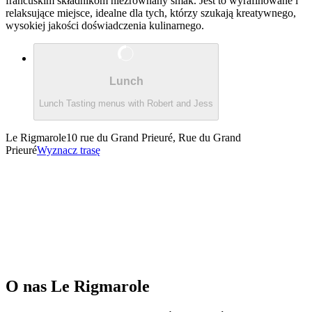
francuskim składnikom niezrównany smak. Jest to wyrafinowane i
relaksujące miejsce, idealne dla tych, którzy szukają kreatywnego,
wysokiej jakości doświadczenia kulinarnego.
Lunch
Lunch Tasting menus with Robert and Jess
Le Rigmarole
10 rue du Grand Prieuré, Rue du Grand
Prieuré
Wyznacz trasę
O nas
Le Rigmarole