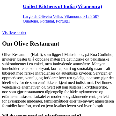
United Kitchens of India (Vilamoura)
Largo da Oliveira Velha, Vilamoura, 8125-507
Quarteira, Portugal, Portugal
Vis flere steder
Om
Olive Restaurant
Olive Restaurant (Halal), som ligger i Matosinhos, på Rua Godinho,
inviterer gjester til å oppdage maten fra det indiske og pakistanske
subkontinentet i en enkel, men innbydende atmosfære. Menyen
inneholder retter som biryani, korma, karri og smøraktig naan – alt
tilberedt med ferske ingredienser og autentiske krydder. Servicen er
oppmerksom, vennlig og forklarer hver rett tydelig, noe som gjør det
ideelt selv for de som ennå ikke er kjent med indisk mat. Det finnes
vegetariske alternativer, og hvert rett kan justeres i krydderstyrke,
noe som gjør restauranten tilgjengelig for både nykommere og
erfarne entusiaster. Lokalet er moderne og skinnende rent, perfekt
for avslappede middager, familiemåltider eller takeaway; atmosfæren
formidler komfort, med en jevn kvalitet levert ved hvert besøk.
Vil du være med på plattformen vår?