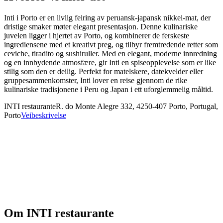
Inti i Porto er en livlig feiring av peruansk-japansk nikkei-mat, der
dristige smaker møter elegant presentasjon. Denne kulinariske
juvelen ligger i hjertet av Porto, og kombinerer de ferskeste
ingrediensene med et kreativt preg, og tilbyr fremtredende retter som
ceviche, tiradito og sushiruller. Med en elegant, moderne innredning
og en innbydende atmosfære, gir Inti en spiseopplevelse som er like
stilig som den er deilig. Perfekt for matelskere, datekvelder eller
gruppesammenkomster, Inti lover en reise gjennom de rike
kulinariske tradisjonene i Peru og Japan i ett uforglemmelig måltid.
INTI restaurante
R. do Monte Alegre 332, 4250-407 Porto, Portugal,
Porto
Veibeskrivelse
Om
INTI restaurante