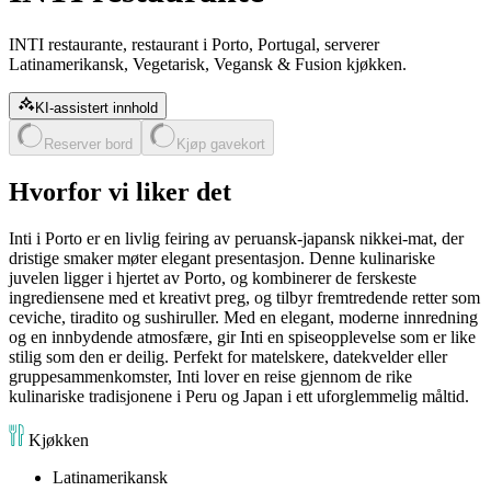
INTI restaurante, restaurant i Porto, Portugal, serverer
Latinamerikansk, Vegetarisk, Vegansk & Fusion kjøkken.
KI-assistert innhold
Reserver bord
Kjøp gavekort
Hvorfor vi liker det
Inti i Porto er en livlig feiring av peruansk-japansk nikkei-mat, der
dristige smaker møter elegant presentasjon. Denne kulinariske
juvelen ligger i hjertet av Porto, og kombinerer de ferskeste
ingrediensene med et kreativt preg, og tilbyr fremtredende retter som
ceviche, tiradito og sushiruller. Med en elegant, moderne innredning
og en innbydende atmosfære, gir Inti en spiseopplevelse som er like
stilig som den er deilig. Perfekt for matelskere, datekvelder eller
gruppesammenkomster, Inti lover en reise gjennom de rike
kulinariske tradisjonene i Peru og Japan i ett uforglemmelig måltid.
Kjøkken
Latinamerikansk