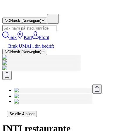
NO
Norsk (Norwegian)
Søk
Kart
Profil
Bruk UMAI i din bedrift
NO
Norsk (Norwegian)
Se alle 4 bilder
INTI restaurante