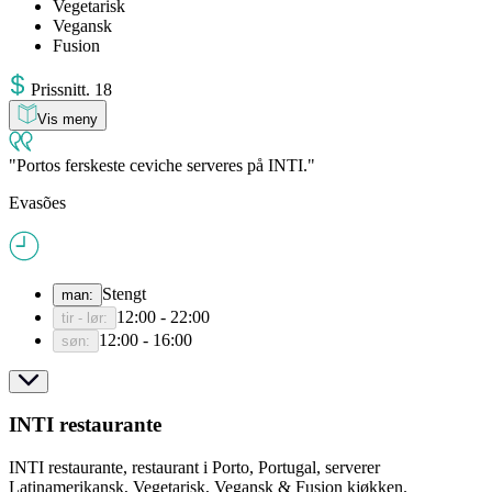
Vegetarisk
Vegansk
Fusion
Pris
snitt
.
18
Vis meny
Portos ferskeste ceviche serveres på INTI.
Evasões
Stengt
man
:
12:00 - 22:00
tir - lør
:
12:00 - 16:00
søn
:
INTI restaurante
INTI restaurante, restaurant i Porto, Portugal, serverer
Latinamerikansk, Vegetarisk, Vegansk & Fusion kjøkken.