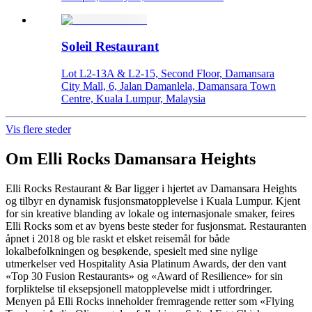
Soleil Restaurant
Lot L2-13A & L2-15, Second Floor, Damansara
City Mall, 6, Jalan Damanlela, Damansara Town
Centre, Kuala Lumpur, Malaysia
Vis flere steder
Om
Elli Rocks Damansara Heights
Elli Rocks Restaurant & Bar ligger i hjertet av Damansara Heights
og tilbyr en dynamisk fusjonsmatopplevelse i Kuala Lumpur. Kjent
for sin kreative blanding av lokale og internasjonale smaker, feires
Elli Rocks som et av byens beste steder for fusjonsmat. Restauranten
åpnet i 2018 og ble raskt et elsket reisemål for både
lokalbefolkningen og besøkende, spesielt med sine nylige
utmerkelser ved Hospitality Asia Platinum Awards, der den vant
«Top 30 Fusion Restaurants» og «Award of Resilience» for sin
forpliktelse til eksepsjonell matopplevelse midt i utfordringer.
Menyen på Elli Rocks inneholder fremragende retter som «Flying