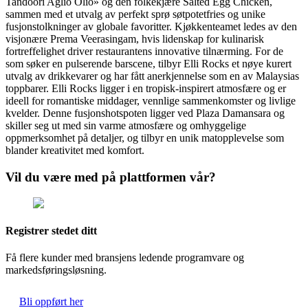
Tandoori Aglio Olio» og den folkekjære Salted Egg Chicken,
sammen med et utvalg av perfekt sprø søtpotetfries og unike
fusjonstolkninger av globale favoritter. Kjøkkenteamet ledes av den
visjonære Prema Veerasingam, hvis lidenskap for kulinarisk
fortreffelighet driver restaurantens innovative tilnærming. For de
som søker en pulserende barscene, tilbyr Elli Rocks et nøye kurert
utvalg av drikkevarer og har fått anerkjennelse som en av Malaysias
toppbarer. Elli Rocks ligger i en tropisk-inspirert atmosfære og er
ideell for romantiske middager, vennlige sammenkomster og livlige
kvelder. Denne fusjonshotspoten ligger ved Plaza Damansara og
skiller seg ut med sin varme atmosfære og omhyggelige
oppmerksomhet på detaljer, og tilbyr en unik matopplevelse som
blander kreativitet med komfort.
Vil du være med på plattformen vår?
Registrer stedet ditt
Få flere kunder med bransjens ledende programvare og
markedsføringsløsning.
Bli oppført her