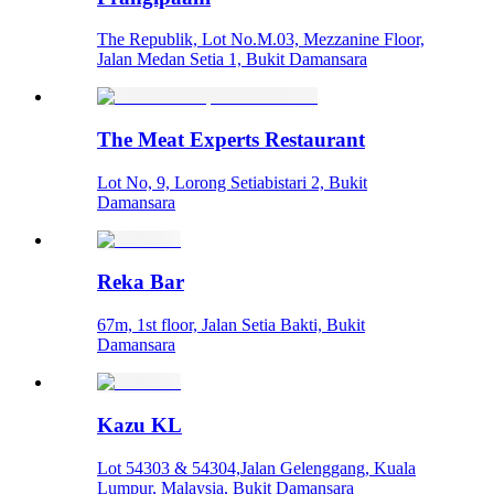
The Republik, Lot No.M.03, Mezzanine Floor,
Jalan Medan Setia 1, Bukit Damansara
The Meat Experts Restaurant
Lot No, 9, Lorong Setiabistari 2, Bukit
Damansara
Reka Bar
67m, 1st floor, Jalan Setia Bakti, Bukit
Damansara
Kazu KL
Lot 54303 & 54304,Jalan Gelenggang, Kuala
Lumpur, Malaysia, Bukit Damansara