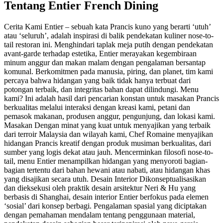
Tentang
Entier French Dining
Cerita Kami Entier – sebuah kata Prancis kuno yang berarti ‘utuh’
atau ‘seluruh’, adalah inspirasi di balik pendekatan kuliner nose-to-
tail restoran ini. Menghindari taplak meja putih dengan pendekatan
avant-garde terhadap estetika, Entier merayakan kegembiraan
minum anggur dan makan malam dengan pengalaman bersantap
komunal. Berkomitmen pada manusia, piring, dan planet, tim kami
percaya bahwa hidangan yang baik tidak hanya terbuat dari
potongan terbaik, dan integritas bahan dapat dilindungi. Menu
kami? Ini adalah hasil dari pencarian konstan untuk masakan Prancis
berkualitas melalui interaksi dengan kreasi kami, petani dan
pemasok makanan, produsen anggur, pengunjung, dan lokasi kami.
Masakan Dengan minat yang kuat untuk menyajikan yang terbaik
dari terroir Malaysia dan wilayah kami, Chef Romaine menyajikan
hidangan Prancis kreatif dengan produk musiman berkualitas, dari
sumber yang logis dekat atau jauh. Mencerminkan filosofi nose-to-
tail, menu Entier menampilkan hidangan yang menyoroti bagian-
bagian tertentu dari bahan hewani atau nabati, atau hidangan khas
yang disajikan secara utuh. Desain Interior Dikonseptualisasikan
dan dieksekusi oleh praktik desain arsitektur Neri & Hu yang
berbasis di Shanghai, desain interior Entier berfokus pada elemen
‘sosial’ dari konsep berbagi. Pengalaman spasial yang diciptakan
dengan pemahaman mendalam tentang penggunaan material,