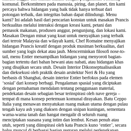
komunal. Berkomitmen pada manusia, piring, dan planet, tim kami
percaya bahwa hidangan yang baik tidak hanya terbuat dari
potongan terbaik, dan integritas bahan dapat dilindungi. Menu
kami? Ini adalah hasil dari pencarian konstan untuk masakan Prancis
berkualitas melalui interaksi dengan kreasi kami, petani dan
pemasok makanan, produsen anggur, pengunjung, dan lokasi kami.
Masakan Dengan minat yang kuat untuk menyajikan yang terbaik
dari terroir Malaysia dan wilayah kami, Chef Romaine menyajikan
hidangan Prancis kreatif dengan produk musiman berkualitas, dari
sumber yang logis dekat atau jauh. Mencerminkan filosofi nose-to-
tail, menu Entier menampilkan hidangan yang menyoroti bagian-
bagian tertentu dari bahan hewani atau nabati, atau hidangan khas
yang disajikan secara utuh. Desain Interior Dikonseptualisasikan
dan dieksekusi oleh praktik desain arsitektur Neri & Hu yang
berbasis di Shanghai, desain interior Entier berfokus pada elemen
‘sosial’ dari konsep berbagi. Pengalaman spasial yang diciptakan
dengan pemahaman mendalam tentang penggunaan material,
pendekatan desain sebagian besar terinspirasi oleh nave gereja –
tempat di mana konsep pertemuan komunal dirayakan. Batu Ceppo
Italia yang menawan menyatukan ruang makan utama dengan pulau
tengah kayu ash yang diaksen dengan sisipan kuningan, sementara
warna-warna tanah dan hangat mengalir di seluruh ruang
menciptakan suasana yang intim dan lembut. Kesan penuh atau
utuh, seperti yang diinspirasi oleh kata Prancis kuno ‘entier’, secara
halus muncul di berbagai bagian restoran melalui perlengkapan