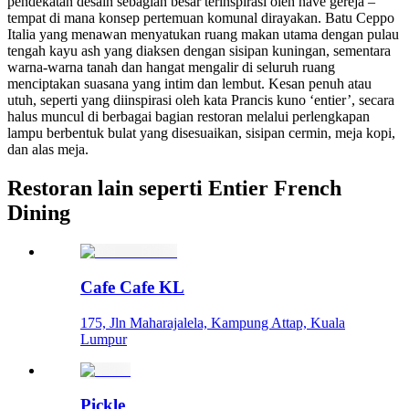
pendekatan desain sebagian besar terinspirasi oleh nave gereja –
tempat di mana konsep pertemuan komunal dirayakan. Batu Ceppo
Italia yang menawan menyatukan ruang makan utama dengan pulau
tengah kayu ash yang diaksen dengan sisipan kuningan, sementara
warna-warna tanah dan hangat mengalir di seluruh ruang
menciptakan suasana yang intim dan lembut. Kesan penuh atau
utuh, seperti yang diinspirasi oleh kata Prancis kuno ‘entier’, secara
halus muncul di berbagai bagian restoran melalui perlengkapan
lampu berbentuk bulat yang disesuaikan, sisipan cermin, meja kopi,
dan alas meja.
Restoran lain seperti Entier French
Dining
Cafe Cafe KL
175, Jln Maharajalela, Kampung Attap, Kuala
Lumpur
Pickle