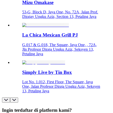
Mizu Omakase
53-G, Block D, Jaya One, No. 72A, Jalan Prof.
Dirajay Ungku Aziz, Section 13, Petaling Jaya
La Chica Mexican Grill PJ
G.017 & G.018, The Square, Jaya One, , 72A,
Jln Profesor Diraja Ungku Aziz, Seksyen 13,
Petaling Jaya
Simply Live by Tin Box
Lot No. 1.012, First Floor, The Square, Jaya
One, Jalan Profesor Diraja Ungku Aziz, Seksyen
13, Petaling Jaya
Ingin terdaftar di platform kami?