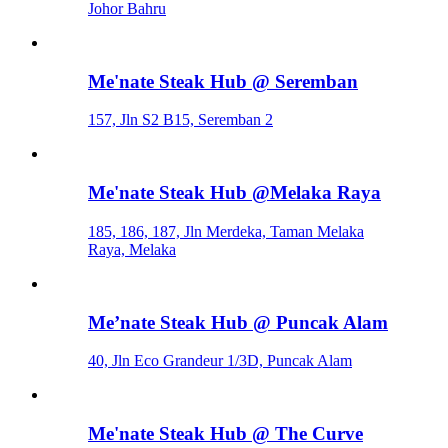
Johor Bahru
Me'nate Steak Hub @ Seremban
157, Jln S2 B15, Seremban 2
Me'nate Steak Hub @Melaka Raya
185, 186, 187, Jln Merdeka, Taman Melaka
Raya, Melaka
Me’nate Steak Hub @ Puncak Alam
40, Jln Eco Grandeur 1/3D, Puncak Alam
Me'nate Steak Hub @ The Curve