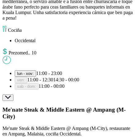
mediterránea, o servizo amable e a fusión entre churrascaría e toque
árabe fano perfecto para ceas familiares ou banquetes informais en
Kuala Lumpur. Unha satisfactoria experiencia cárnica que ben paga
a pena!
Cociña
Occidental
Prezo
med.
.
10
11:00 - 23:00
lun - xov
:
11:00 - 12:30
14:30 - 00:00
ven
:
11:00 - 00:00
sab - dom
:
Me'nate Steak & Middle Eastern @ Ampang (M-
City)
Me'nate Steak & Middle Eastern @ Ampang (M-City), restaurante
en Ampang, Malaisia, cociña Occidental.