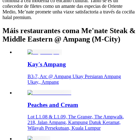
combina a cea moderna co encanto cultural. Tanto se es un
coñecedor de filetes como un amante das especias de Oriente
Medio, Me’nate promete unha viaxe satisfactoria a través da cociña
halal premium.
Máis restaurantes coma Me'nate Steak &
Middle Eastern @ Ampang (M-City)
Kay's Ampang
B3-7, Arc @ Ampang Ukay Persiaran Ampang
Ukay,, Ampang
Peaches and Cream
Lot L1.08 & L1.09, The Grange, The Ampwalk,
218, Jalan Ampang, Kampung Datuk Keramat,
Wilayah Persekutuan, Kuala Lumpur