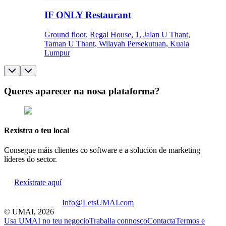
IF ONLY Restaurant
Ground floor, Regal House, 1, Jalan U Thant,
Taman U Thant, Wilayah Persekutuan, Kuala
Lumpur
Queres aparecer na nosa plataforma?
Rexistra o teu local
Consegue máis clientes co software e a solución de marketing
líderes do sector.
Rexístrate aquí
Info@LetsUMAI.com
© UMAI,
2026
Usa UMAI no teu negocio
Traballa connosco
Contacta
Termos e