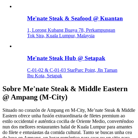
Me'nate Steak & Seafood @ Kuantan
1, Lorong Kubang Buaya 78, Perkampungan
Tok Sira, Kuala Lumpur, Malaysia
Me'nate Steak Hub @ Setapak
C-01-02 & C-01-03 StarParc Point, Jln Taman
Ibu Kota, Setapak
Sobre
Me'nate Steak & Middle Eastern
@ Ampang (M-City)
Situado no corazón de Ampang en M-City, Me’nate Steak & Middle
Eastern ofrece unha fusión extraordinaria de filetes premium ao
estilo occidental e auténtica cociña de Oriente Medio, converténdoo
nun dos mellores restaurantes halal de Kuala Lumpur para amantes
do filete e entusiastas da comida cultural. Tanto se buscas unha cea
de luxo en Ampang, un lugar romántico para cear ou un sitio para