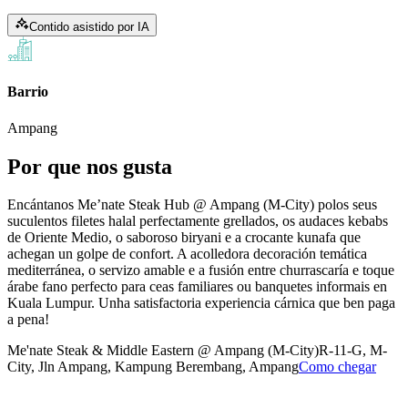
Contido asistido por IA
Barrio
Ampang
Por que nos gusta
Encántanos Me’nate Steak Hub @ Ampang (M-City) polos seus
suculentos filetes halal perfectamente grellados, os audaces kebabs
de Oriente Medio, o saboroso biryani e a crocante kunafa que
achegan un golpe de confort. A acolledora decoración temática
mediterránea, o servizo amable e a fusión entre churrascaría e toque
árabe fano perfecto para ceas familiares ou banquetes informais en
Kuala Lumpur. Unha satisfactoria experiencia cárnica que ben paga
a pena!
Me'nate Steak & Middle Eastern @ Ampang (M-City)
R-11-G, M-
City, Jln Ampang, Kampung Berembang, Ampang
Como chegar