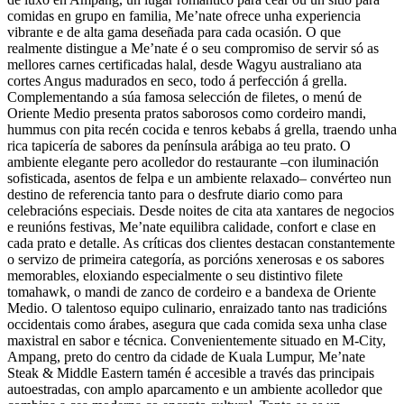
comidas en grupo en familia, Me’nate ofrece unha experiencia
vibrante e de alta gama deseñada para cada ocasión. O que
realmente distingue a Me’nate é o seu compromiso de servir só as
mellores carnes certificadas halal, desde Wagyu australiano ata
cortes Angus madurados en seco, todo á perfección á grella.
Complementando a súa famosa selección de filetes, o menú de
Oriente Medio presenta pratos saborosos como cordeiro mandi,
hummus con pita recén cocida e tenros kebabs á grella, traendo unha
rica tapicería de sabores da península arábiga ao teu prato. O
ambiente elegante pero acolledor do restaurante –con iluminación
sofisticada, asentos de felpa e un ambiente relaxado– convérteo nun
destino de referencia tanto para o desfrute diario como para
celebracións especiais. Desde noites de cita ata xantares de negocios
e reunións festivas, Me’nate equilibra calidade, confort e clase en
cada prato e detalle. As críticas dos clientes destacan constantemente
o servizo de primeira categoría, as porcións xenerosas e os sabores
memorables, eloxiando especialmente o seu distintivo filete
tomahawk, o mandi de zanco de cordeiro e a bandexa de Oriente
Medio. O talentoso equipo culinario, enraizado tanto nas tradicións
occidentais como árabes, asegura que cada comida sexa unha clase
maxistral en sabor e técnica. Convenientemente situado en M-City,
Ampang, preto do centro da cidade de Kuala Lumpur, Me’nate
Steak & Middle Eastern tamén é accesible a través das principais
autoestradas, con amplo aparcamento e un ambiente acolledor que