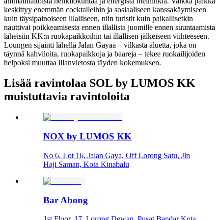
ammattitaitoista henkilökuntaa ja energistä meininkiä. Vaikka paikka
keskittyy enemmän cocktaileihin ja sosiaaliseen kanssakäymiseen
kuin täysipainoiseen illalliseen, niin turistit kuin paikallisetkin
nauttivat poikkeamisesta ennen illallista juomille ennen suuntaamista
läheisiin KK:n ruokapaikkoihin tai illallisen jälkeiseen viihteeseen.
Loungen sijainti lähellä Jalan Gayaa – vilkasta aluetta, joka on
täynnä kahviloita, ruokapaikkoja ja baareja – tekee ruokailijoiden
helpoksi muuttaa illanvietosta täyden kokemuksen.
Lisää ravintolaa SOL by LUMOS KK
muistuttavia ravintoloita
NOX by LUMOS KK
No 6, Lot 16, Jalan Gaya, Off Lorong Satu, Jln
Haji Saman, Kota Kinabalu
Bar Abong
1st Floor, 17, Lorong Dewan, Pusat Bandar Kota