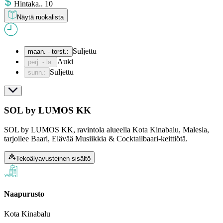
Hinta
ka.
.
10
Näytä ruokalista
Suljettu
maan. - torst.
:
Auki
perj. - la
:
Suljettu
sunn.
:
SOL by LUMOS KK
SOL by LUMOS KK, ravintola alueella Kota Kinabalu, Malesia,
tarjoilee Baari, Elävää Musiikkia & Cocktailbaari-keittiötä.
Tekoälyavusteinen sisältö
Naapurusto
Kota Kinabalu