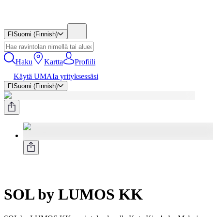
FI
Suomi (Finnish)
Haku
Kartta
Profiili
Käytä UMAIa yrityksessäsi
FI
Suomi (Finnish)
SOL by LUMOS KK