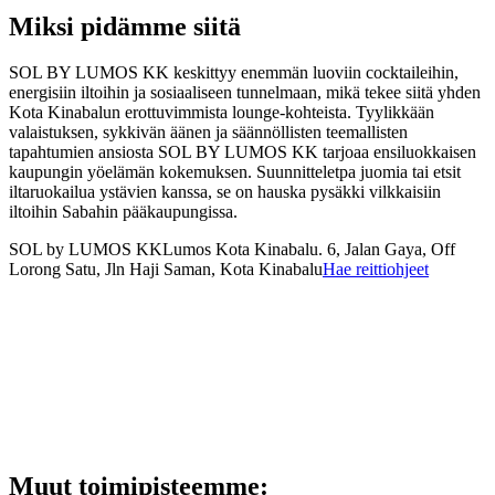
Miksi pidämme siitä
SOL BY LUMOS KK keskittyy enemmän luoviin cocktaileihin,
energisiin iltoihin ja sosiaaliseen tunnelmaan, mikä tekee siitä yhden
Kota Kinabalun erottuvimmista lounge-kohteista. Tyylikkään
valaistuksen, sykkivän äänen ja säännöllisten teemallisten
tapahtumien ansiosta SOL BY LUMOS KK tarjoaa ensiluokkaisen
kaupungin yöelämän kokemuksen. Suunnitteletpa juomia tai etsit
iltaruokailua ystävien kanssa, se on hauska pysäkki vilkkaisiin
iltoihin Sabahin pääkaupungissa.
SOL by LUMOS KK
Lumos Kota Kinabalu. 6, Jalan Gaya, Off
Lorong Satu, Jln Haji Saman, Kota Kinabalu
Hae reittiohjeet
Muut toimipisteemme
: