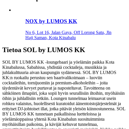
NOX by LUMOS KK
No 6, Lot 16, Jalan Gaya, Off Lorong Satu, Jln
Haji Saman, Kota Kinabalu
Tietoa
SOL by LUMOS KK
SOL BY LUMOS KK -loungebaari ja yöelämän paikka Kota
Kinabalussa, Sabahissa, yhdistää cocktaileja, musiikkia ja
juhlakulttuuria aivan kaupungin sydämessä. SOL BY LUMOS
KK:n ruokailu perustuu sen baarivalikoimaan – luoviin
cocktaileihin, tornijuomiin ja premium-alkoholeihin – joita
täydentävät kevyet purtavat ja naposteltavat. Tavoitteena on
sähköinen ilmapiiri, joka sopii hyvin seurallisiin iltoihin, myöhäisiin
öihin ja juhlallisiin retkiin. Loungen tunnelmaa leimaavat usein
rohkea valaistus, huolellisesti kuratoidut äänentoistojärjestelmät ja
erityiset DJ-johtoiset illat, jotka pitävät yleisön kiinnostuneena. SOL
BY LUMOS KK tunnetaan paikallisissa luetteloissa ja
yöelämäoppaissa yhtenä Kota Kinabalun suosituimmista
myöhäisillan paikoista, ja kävijät kehuvat tunnelmaa,