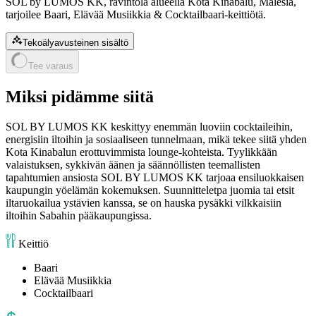
SOL by LUMOS KK, ravintola alueella Kota Kinabalu, Malesia,
tarjoilee Baari, Elävää Musiikkia & Cocktailbaari-keittiötä.
Tekoälyavusteinen sisältö
Tee varaus
Miksi pidämme siitä
SOL BY LUMOS KK keskittyy enemmän luoviin cocktaileihin,
energisiin iltoihin ja sosiaaliseen tunnelmaan, mikä tekee siitä yhden
Kota Kinabalun erottuvimmista lounge-kohteista. Tyylikkään
valaistuksen, sykkivän äänen ja säännöllisten teemallisten
tapahtumien ansiosta SOL BY LUMOS KK tarjoaa ensiluokkaisen
kaupungin yöelämän kokemuksen. Suunnitteletpa juomia tai etsit
iltaruokailua ystävien kanssa, se on hauska pysäkki vilkkaisiin
iltoihin Sabahin pääkaupungissa.
Keittiö
Baari
Elävää Musiikkia
Cocktailbaari