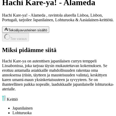
Hachi Kare-ya! - Alameda
Hachi Kare-ya! - Alameda , ravintola alueella Lisboa, Lisbon,
Portugali, tarjoilee Japanilainen, Lohturuoka & Aasialainen-keittiötä.
Tekoälyavusteinen sisältö
Tee varaus
Miksi pidämme siitä
Hachi Kare-ya on autenttisen japanilaisen curryn temppeli
Lissabonissa, joka tarjoaa täysin mukautettavan kokemuksen. Se
erottuu antamalla asiakkaille mahdollisuuden rakentaa oma
annoksensa (riisin, täytteen ja mausteisuuden valinta), keskittyen
karen umami-maun yksinkertaisuuteen ja syvyyteen. Se on
ihanteellinen paikka nopealle, laadukkaalle japanilaiselle lohturuoka-
aterialle.
Keittiö
Japanilainen
Lohturuoka