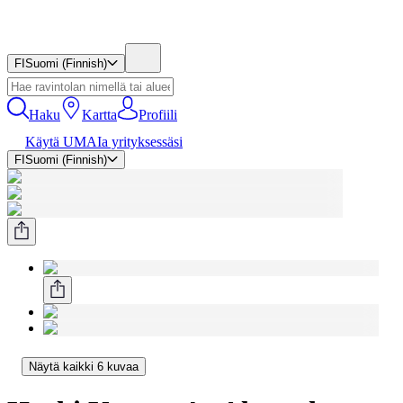
FI
Suomi (Finnish)
Haku
Kartta
Profiili
Käytä UMAIa yrityksessäsi
FI
Suomi (Finnish)
Näytä kaikki 6 kuvaa