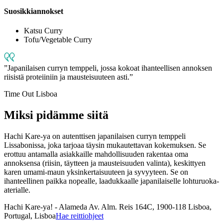
Suosikkiannokset
Katsu Curry
Tofu/Vegetable Curry
Japanilaisen curryn temppeli, jossa kokoat ihanteellisen annoksen
riisistä proteiiniin ja mausteisuuteen asti.
Time Out Lisboa
Miksi pidämme siitä
Hachi Kare-ya on autenttisen japanilaisen curryn temppeli
Lissabonissa, joka tarjoaa täysin mukautettavan kokemuksen. Se
erottuu antamalla asiakkaille mahdollisuuden rakentaa oma
annoksensa (riisin, täytteen ja mausteisuuden valinta), keskittyen
karen umami-maun yksinkertaisuuteen ja syvyyteen. Se on
ihanteellinen paikka nopealle, laadukkaalle japanilaiselle lohturuoka-
aterialle.
Hachi Kare-ya! - Alameda
Av. Alm. Reis 164C, 1900-118 Lisboa,
Portugal, Lisboa
Hae reittiohjeet