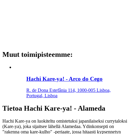
Muut toimipisteemme
:
Hachi Kare-ya! - Arco do Cego
R. de Dona Estefânia 114, 1000-005 Lisboa,
Portugal, Lisboa
Tietoa
Hachi Kare-ya! - Alameda
Hachi Kare-ya on luokiteltu omistetuksi japanilaiseksi currytaloksi
(Kare-ya), joka sijaitsee lähellä Alamedaa. Ydinkonsepti on
"rakenna oma kare-kulho" -periaate, jossa hitaasti kypsennetyn