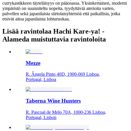
currykastikkeen täyteläisyys on pääosassa. Yksinkertainen, moderni
ympäristö on suunniteltu nopeita, tyydyttäviä aterioita varten,
palvellen sekä japanilaista siirtolaisyhteisöä että paikallisia, jotka
etsivät aitoa japanilaista lohturuokaa.
Lisää ravintolaa Hachi Kare-ya! -
Alameda muistuttavia ravintoloita
Mezze
R. Ângela Pinto 40D, 1900-069 Lisboa,
Portugal, Lisboa
Taberna Wine Hunters
R. Pascoal de Melo 70A, 1000-236 Lisboa,
Portugal, Lisbon