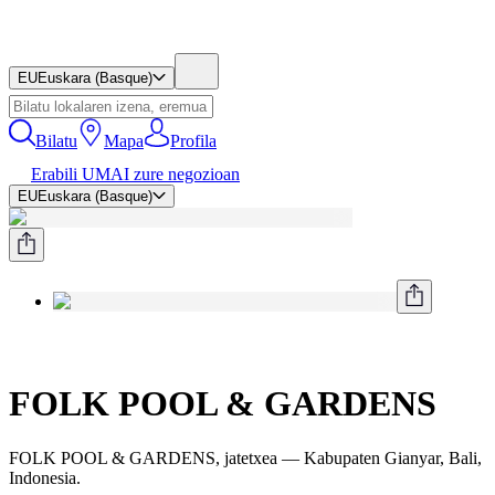
EU
Euskara (Basque)
Bilatu
Mapa
Profila
Erabili UMAI zure negozioan
EU
Euskara (Basque)
FOLK POOL & GARDENS
FOLK POOL & GARDENS, jatetxea — Kabupaten Gianyar, Bali,
Indonesia.