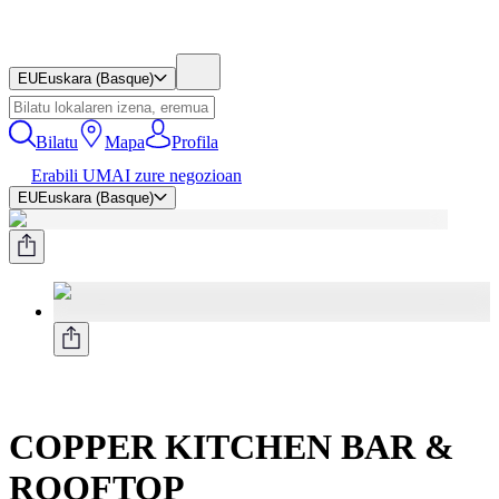
EU
Euskara (Basque)
Bilatu
Mapa
Profila
Erabili UMAI zure negozioan
EU
Euskara (Basque)
COPPER KITCHEN BAR &
ROOFTOP