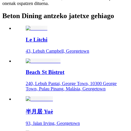
onenak ospatzen dituena.
Beton Dining antzeko jatetxe gehiago
Le Litchi
43, Lebuh Campbell, Georgetown
Beach St Bistrot
240, Lebuh Pantai, George Town, 10300 George
Town, Pulau Pinang, Malásia, Georgetown
半月居 Yuè
93, Jalan Irving, Georgetown