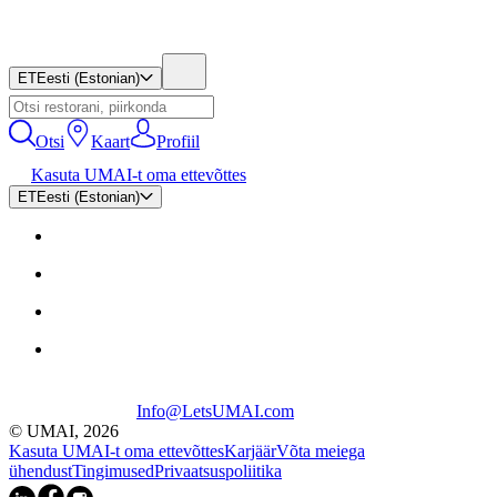
ET
Eesti (Estonian)
Otsi
Kaart
Profiil
Kasuta UMAI-t oma ettevõttes
ET
Eesti (Estonian)
Info@LetsUMAI.com
© UMAI,
2026
Kasuta UMAI-t oma ettevõttes
Karjäär
Võta meiega
ühendust
Tingimused
Privaatsuspoliitika