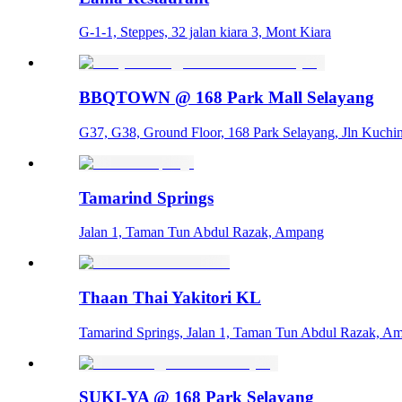
G-1-1, Steppes, 32 jalan kiara 3, Mont Kiara
BBQTOWN @ 168 Park Mall Selayang
G37, G38, Ground Floor, 168 Park Selayang, Jln Kuchi
Tamarind Springs
Jalan 1, Taman Tun Abdul Razak, Ampang
Thaan Thai Yakitori KL
Tamarind Springs, Jalan 1, Taman Tun Abdul Razak, A
SUKI-YA @ 168 Park Selayang