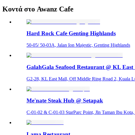
Κοντά στο Awanz Cafe
Hard Rock Cafe Genting Highlands
50-05/ 50-03A, Jalan Ion Majestic, Genting Highlands
GalahGala Seafood Restaurant @ KL East
G2-28, KL East Mall, Off Middle Ring Road 2, Kuala L
Me'nate Steak Hub @ Setapak
C-01-02 & C-01-03 StarParc Point, Jln Taman Ibu Kota,
Lama Restaurant