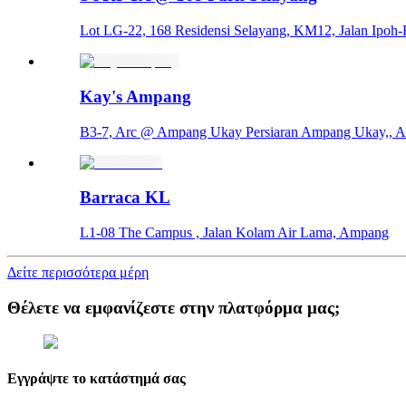
Lot LG-22, 168 Residensi Selayang, KM12, Jalan Ipoh
Kay's Ampang
B3-7, Arc @ Ampang Ukay Persiaran Ampang Ukay,, 
Barraca KL
L1-08 The Campus , Jalan Kolam Air Lama, Ampang
Δείτε περισσότερα μέρη
Θέλετε να εμφανίζεστε στην πλατφόρμα μας;
Εγγράψτε το κατάστημά σας