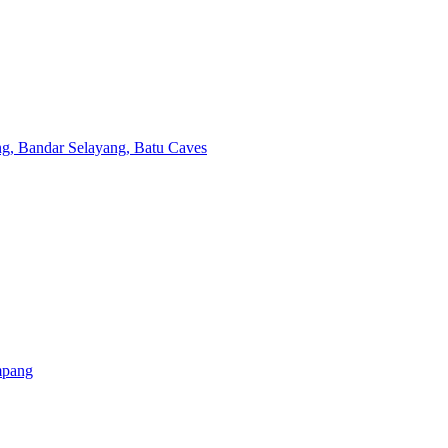
ng, Bandar Selayang, Batu Caves
mpang