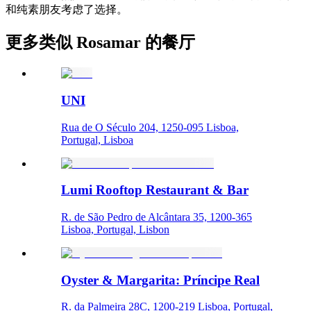
和纯素朋友考虑了选择。
更多类似 Rosamar 的餐厅
UNI
Rua de O Século 204, 1250-095 Lisboa,
Portugal, Lisboa
Lumi Rooftop Restaurant & Bar
R. de São Pedro de Alcântara 35, 1200-365
Lisboa, Portugal, Lisbon
Oyster & Margarita: Príncipe Real
R. da Palmeira 28C, 1200-219 Lisboa, Portugal,