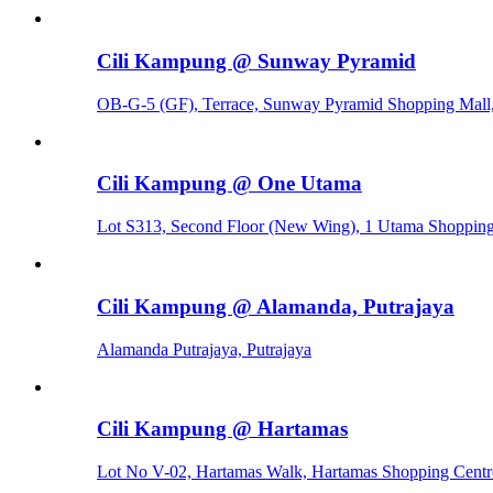
Cili Kampung @ Sunway Pyramid
OB-G-5 (GF), Terrace, Sunway Pyramid Shopping Mall
Cili Kampung @ One Utama
Lot S313, Second Floor (New Wing), 1 Utama Shopping
Cili Kampung @ Alamanda, Putrajaya
Alamanda Putrajaya, Putrajaya
Cili Kampung @ Hartamas
Lot No V-02, Hartamas Walk, Hartamas Shopping Centre