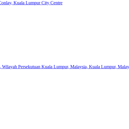
 Conlay, Kuala Lumpur City Centre
r, Wilayah Persekutuan Kuala Lumpur, Malaysia, Kuala Lumpur, Malay