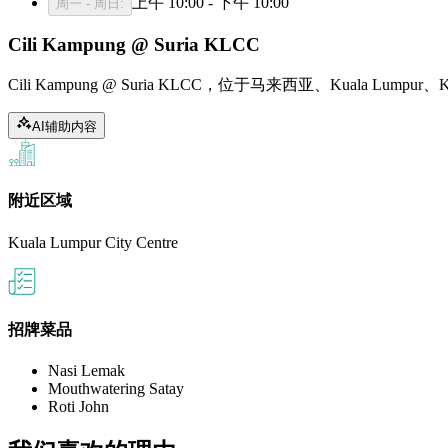
上午 10:00 - 下午 10:00
周一 - 周日
:
Cili Kampung @ Suria KLCC
Cili Kampung @ Suria KLCC，位于马来西亚、Kuala Lumpur、K
AI辅助内容
附近区域
Kuala Lumpur City Centre
招牌菜品
Nasi Lemak
Mouthwatering Satay
Roti John