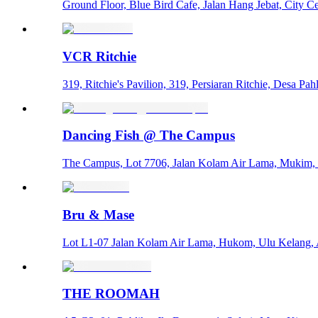
Ground Floor, Blue Bird Cafe, Jalan Hang Jebat, City 
VCR Ritchie
319, Ritchie's Pavilion, 319, Persiaran Ritchie, Desa
Dancing Fish @ The Campus
The Campus, Lot 7706, Jalan Kolam Air Lama, Mukim,
Bru & Mase
Lot L1-07 Jalan Kolam Air Lama, Hukom, Ulu Kelang
THE ROOMAH