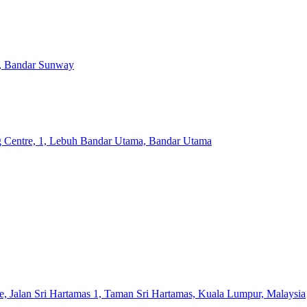
, Bandar Sunway
 Centre, 1, Lebuh Bandar Utama, Bandar Utama
, Jalan Sri Hartamas 1, Taman Sri Hartamas, Kuala Lumpur, Malaysia