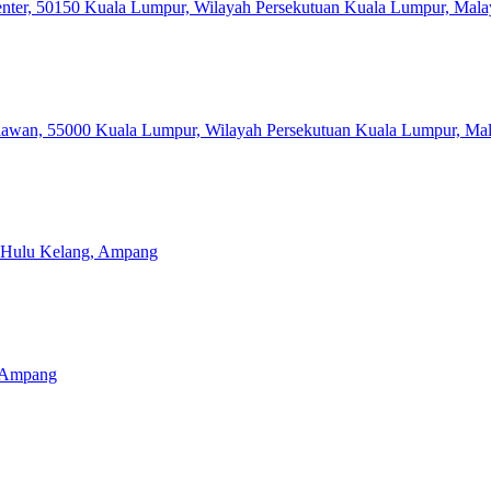
Center, 50150 Kuala Lumpur, Wilayah Persekutuan Kuala Lumpur, Mala
 Pahlawan, 55000 Kuala Lumpur, Wilayah Persekutuan Kuala Lumpur, Ma
 Hulu Kelang, Ampang
, Ampang