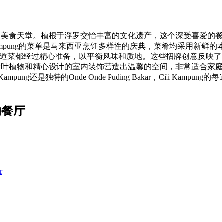
客的美食天堂。植根于浮罗交怡丰富的文化遗产，这个深受喜爱的餐厅品牌
mpung的菜单是马来西亚烹饪多样性的庆典，菜肴均采用新鲜的本地食材
ang Pucuk Paku，每道菜都经过精心准备，以平衡风味和质地。这些
代精致。绿叶植物和精心设计的室内装饰营造出温馨的空间，非常适
mpung还是独特的Onde Onde Puding Bakar，Cili 
。
 的餐厅
r