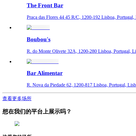
The Front Bar
Praça das Flores 44 45 R/C, 1200-192 Lisboa, Portugal,
Boubou's
R. do Monte Olivete 32A, 1200-280 Lisboa, Portugal, L
Bar Alimentar
R. Nova da Piedade 62, 1200-817 Lisboa, Portugal, Lis
查看更多场所
想在我们的平台上展示吗？