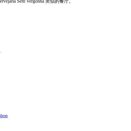
vejaria Sem Vergonha 类似的餐厅。
n
sbon