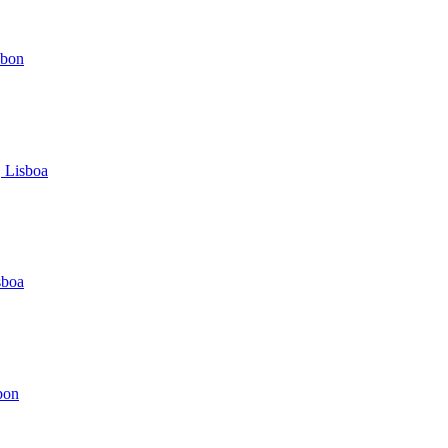
sbon
 Lisboa
sboa
bon