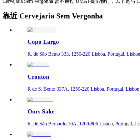
Cervejaria Sem Vergonha 暂不通过 UMAI 提供预订，以下是与 Cer
靠近 Cervejaria Sem Vergonha
Copo Largo
R. de São Bento 333, 1250-220 Lisboa, Portugal, Lisbo
Crouton
R de S. Bento 337A, 1250-220 Lisboa, Portugal, Lisbon
Ours Sake
R. de São Bernardo 70A, 1200-806 Lisboa, Portugal, Li