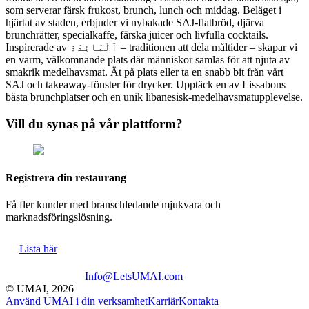
som serverar färsk frukost, brunch, lunch och middag. Beläget i
hjärtat av staden, erbjuder vi nybakade SAJ-flatbröd, djärva
brunchrätter, specialkaffe, färska juicer och livfulla cocktails.
Inspirerade av ٱلْمَائِدَة – traditionen att dela måltider – skapar vi
en varm, välkomnande plats där människor samlas för att njuta av
smakrik medelhavsmat. Ät på plats eller ta en snabb bit från vårt
SAJ och takeaway-fönster för drycker. Upptäck en av Lissabons
bästa brunchplatser och en unik libanesisk-medelhavsmatupplevelse.
Vill du synas på vår plattform?
Registrera din restaurang
Få fler kunder med branschledande mjukvara och
marknadsföringslösning.
Lista här
Info@LetsUMAI.com
© UMAI,
2026
Använd UMAI i din verksamhet
Karriär
Kontakta