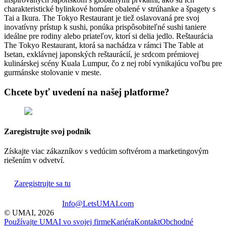
charakteristické bylinkové homáre obalené v strúhanke a špagety s
Tai a Ikura. The Tokyo Restaurant je tiež oslavovaná pre svoj
inovatívny prístup k sushi, ponúka prispôsobiteľné sushi taniere
ideálne pre rodiny alebo priateľov, ktorí si delia jedlo. Reštaurácia
The Tokyo Restaurant, ktorá sa nachádza v rámci The Table at
Isetan, exklávnej japonských reštaurácií, je srdcom prémiovej
kulinárskej scény Kuala Lumpur, čo z nej robí vynikajúcu voľbu pre
gurmánske stolovanie v meste.
Chcete byť uvedení na našej platforme?
Zaregistrujte svoj podnik
Získajte viac zákazníkov s vedúcim softvérom a marketingovým
riešením v odvetví.
Zaregistrujte sa tu
Info@LetsUMAI.com
© UMAI,
2026
Používajte UMAI vo svojej firme
Kariéra
Kontakt
Obchodné