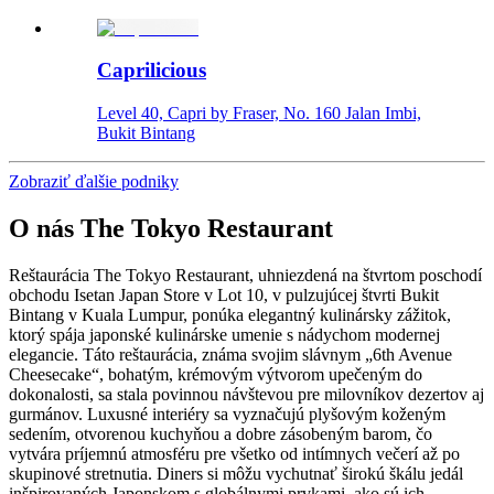
Caprilicious
Level 40, Capri by Fraser, No. 160 Jalan Imbi,
Bukit Bintang
Zobraziť ďalšie podniky
O nás
The Tokyo Restaurant
Reštaurácia The Tokyo Restaurant, uhniezdená na štvrtom poschodí
obchodu Isetan Japan Store v Lot 10, v pulzujúcej štvrti Bukit
Bintang v Kuala Lumpur, ponúka elegantný kulinársky zážitok,
ktorý spája japonské kulinárske umenie s nádychom modernej
elegancie. Táto reštaurácia, známa svojim slávnym „6th Avenue
Cheesecake“, bohatým, krémovým výtvorom upečeným do
dokonalosti, sa stala povinnou návštevou pre milovníkov dezertov aj
gurmánov. Luxusné interiéry sa vyznačujú plyšovým koženým
sedením, otvorenou kuchyňou a dobre zásobeným barom, čo
vytvára príjemnú atmosféru pre všetko od intímnych večerí až po
skupinové stretnutia. Diners si môžu vychutnať širokú škálu jedál
inšpirovaných Japonskom s globálnymi prvkami, ako sú ich