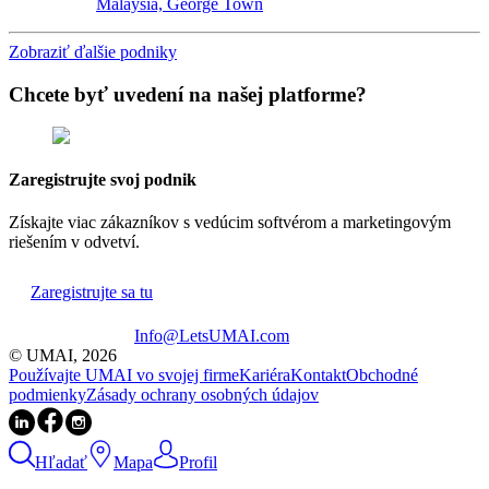
Malaysia, George Town
Zobraziť ďalšie podniky
Chcete byť uvedení na našej platforme?
Zaregistrujte svoj podnik
Získajte viac zákazníkov s vedúcim softvérom a marketingovým
riešením v odvetví.
Zaregistrujte sa tu
Info@LetsUMAI.com
© UMAI,
2026
Používajte UMAI vo svojej firme
Kariéra
Kontakt
Obchodné
podmienky
Zásady ochrany osobných údajov
Hľadať
Mapa
Profil