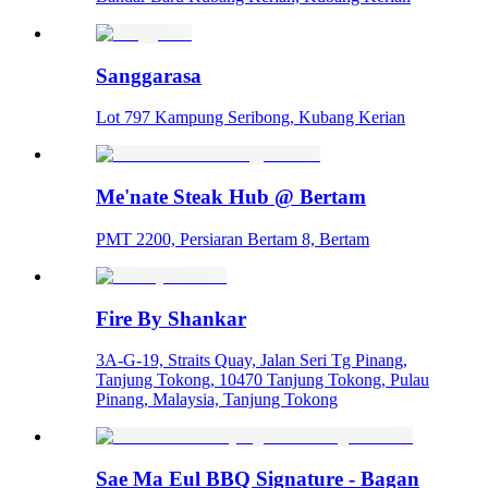
Sanggarasa
Lot 797 Kampung Seribong, Kubang Kerian
Me'nate Steak Hub @ Bertam
PMT 2200, Persiaran Bertam 8, Bertam
Fire By Shankar
3A-G-19, Straits Quay, Jalan Seri Tg Pinang,
Tanjung Tokong, 10470 Tanjung Tokong, Pulau
Pinang, Malaysia, Tanjung Tokong
Sae Ma Eul BBQ Signature - Bagan