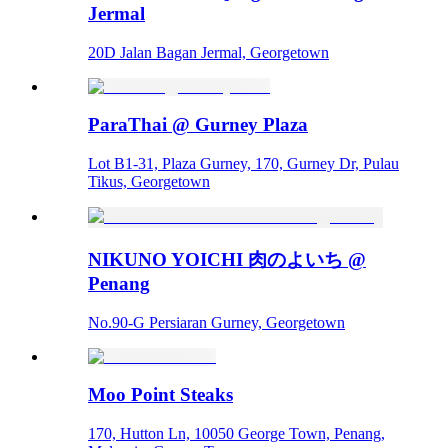
Jermal
20D Jalan Bagan Jermal, Georgetown
ParaThai @ Gurney Plaza
Lot B1-31, Plaza Gurney, 170, Gurney Dr, Pulau
Tikus, Georgetown
NIKUNO YOICHI 肉のよいち @
Penang
No.90-G Persiaran Gurney, Georgetown
Moo Point Steaks
170, Hutton Ln, 10050 George Town, Penang,