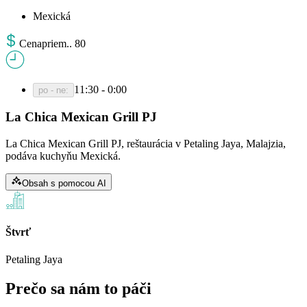
Mexická
Cena
priem.
.
80
11:30 - 0:00
po - ne
:
La Chica Mexican Grill PJ
La Chica Mexican Grill PJ, reštaurácia v Petaling Jaya, Malajzia,
podáva kuchyňu Mexická.
Obsah s pomocou AI
Štvrť
Petaling Jaya
Prečo sa nám to páči