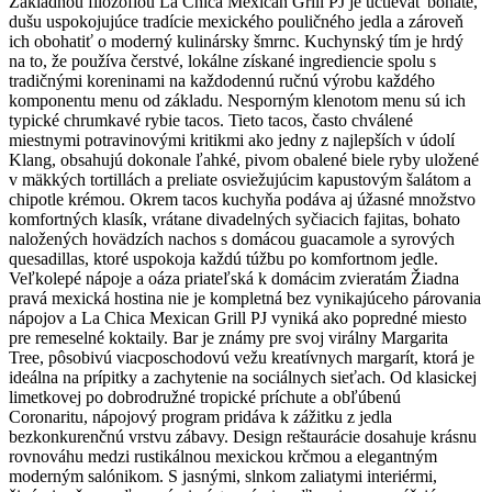
Základnou filozofiou La Chica Mexican Grill PJ je uctievať bohaté,
dušu uspokojujúce tradície mexického pouličného jedla a zároveň
ich obohatiť o moderný kulinársky šmrnc. Kuchynský tím je hrdý
na to, že používa čerstvé, lokálne získané ingrediencie spolu s
tradičnými koreninami na každodennú ručnú výrobu každého
komponentu menu od základu. Nesporným klenotom menu sú ich
typické chrumkavé rybie tacos. Tieto tacos, často chválené
miestnymi potravinovými kritikmi ako jedny z najlepších v údolí
Klang, obsahujú dokonale ľahké, pivom obalené biele ryby uložené
v mäkkých tortillách a preliate osviežujúcim kapustovým šalátom a
chipotle krémou. Okrem tacos kuchyňa podáva aj úžasné množstvo
komfortných klasík, vrátane divadelných syčiacich fajitas, bohato
naložených hovädzích nachos s domácou guacamole a syrových
quesadillas, ktoré uspokoja každú túžbu po komfortnom jedle.
Veľkolepé nápoje a oáza priateľská k domácim zvieratám Žiadna
pravá mexická hostina nie je kompletná bez vynikajúceho párovania
nápojov a La Chica Mexican Grill PJ vyniká ako popredné miesto
pre remeselné koktaily. Bar je známy pre svoj virálny Margarita
Tree, pôsobivú viacposchodovú vežu kreatívnych margarít, ktorá je
ideálna na prípitky a zachytenie na sociálnych sieťach. Od klasickej
limetkovej po dobrodružné tropické príchute a obľúbenú
Coronaritu, nápojový program pridáva k zážitku z jedla
bezkonkurenčnú vrstvu zábavy. Design reštaurácie dosahuje krásnu
rovnováhu medzi rustikálnou mexickou krčmou a elegantným
moderným salónikom. S jasnými, slnkom zaliatymi interiérmi,