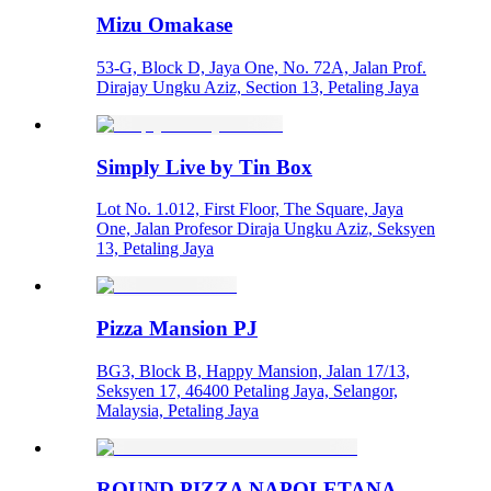
Mizu Omakase
53-G, Block D, Jaya One, No. 72A, Jalan Prof.
Dirajay Ungku Aziz, Section 13, Petaling Jaya
Simply Live by Tin Box
Lot No. 1.012, First Floor, The Square, Jaya
One, Jalan Profesor Diraja Ungku Aziz, Seksyen
13, Petaling Jaya
Pizza Mansion PJ
BG3, Block B, Happy Mansion, Jalan 17/13,
Seksyen 17, 46400 Petaling Jaya, Selangor,
Malaysia, Petaling Jaya
ROUND PIZZA NAPOLETANA