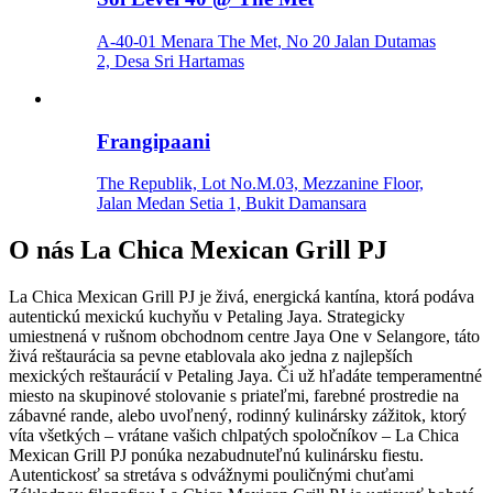
A-40-01 Menara The Met, No 20 Jalan Dutamas
2, Desa Sri Hartamas
Frangipaani
The Republik, Lot No.M.03, Mezzanine Floor,
Jalan Medan Setia 1, Bukit Damansara
O nás
La Chica Mexican Grill PJ
La Chica Mexican Grill PJ je živá, energická kantína, ktorá podáva
autentickú mexickú kuchyňu v Petaling Jaya. Strategicky
umiestnená v rušnom obchodnom centre Jaya One v Selangore, táto
živá reštaurácia sa pevne etablovala ako jedna z najlepších
mexických reštaurácií v Petaling Jaya. Či už hľadáte temperamentné
miesto na skupinové stolovanie s priateľmi, farebné prostredie na
zábavné rande, alebo uvoľnený, rodinný kulinársky zážitok, ktorý
víta všetkých – vrátane vašich chlpatých spoločníkov – La Chica
Mexican Grill PJ ponúka nezabudnuteľnú kulinársku fiestu.
Autentickosť sa stretáva s odvážnymi pouličnými chuťami