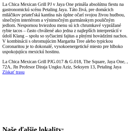
La Chica Mexican Grill PJ v Jaya One prináša absolútnu fiestu na
gastronomickú scénu Petaling Jaya. Táto živá, pre domácich
miláčikov priateľská kantína nás úplne očarí svojou živou hudbou,
slnečným interiérom a výnimočným gurmánskym pouličným
jedlom. Nespornou hviezdou menu sú ich chrumkavé vyprážané
rybie tacos – často chválené ako jedna z najlepších interpretácií v
údolí Klang – spolu so syčiacimi fajitas a plnými hovädzími nachos.
V kombinácii s ohromujúcim Margarita Tree alebo typickou
Coronaritou je to dokonalé, vysokoenergetické miesto pre hlboko
uspokojujúcu mexickú hostinu.
La Chica Mexican Grill PJ
G.017 & G.018, The Square, Jaya One, ,
72A, Jln Profesor Diraja Ungku Aziz, Seksyen 13, Petaling Jaya
Získať trasu
Naše ďalšie lokality
: