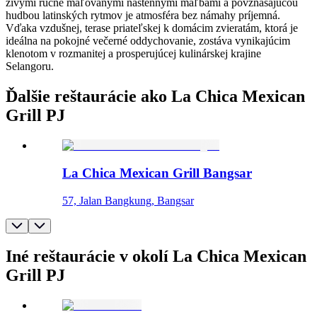
živými ručne maľovanými nástennými maľbami a povznášajúcou
hudbou latinských rytmov je atmosféra bez námahy príjemná.
Vďaka vzdušnej, terase priateľskej k domácim zvieratám, ktorá je
ideálna na pokojné večerné oddychovanie, zostáva vynikajúcim
klenotom v rozmanitej a prosperujúcej kulinárskej krajine
Selangoru.
Ďalšie reštaurácie ako La Chica Mexican
Grill PJ
La Chica Mexican Grill Bangsar
57, Jalan Bangkung, Bangsar
Iné reštaurácie v okolí La Chica Mexican
Grill PJ