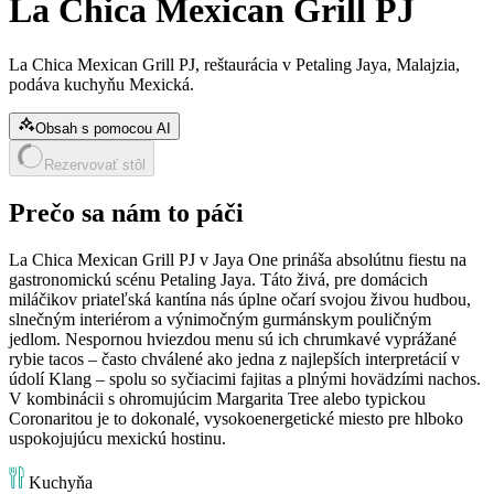
La Chica Mexican Grill PJ
La Chica Mexican Grill PJ, reštaurácia v Petaling Jaya, Malajzia,
podáva kuchyňu Mexická.
Obsah s pomocou AI
Rezervovať stôl
Prečo sa nám to páči
La Chica Mexican Grill PJ v Jaya One prináša absolútnu fiestu na
gastronomickú scénu Petaling Jaya. Táto živá, pre domácich
miláčikov priateľská kantína nás úplne očarí svojou živou hudbou,
slnečným interiérom a výnimočným gurmánskym pouličným
jedlom. Nespornou hviezdou menu sú ich chrumkavé vyprážané
rybie tacos – často chválené ako jedna z najlepších interpretácií v
údolí Klang – spolu so syčiacimi fajitas a plnými hovädzími nachos.
V kombinácii s ohromujúcim Margarita Tree alebo typickou
Coronaritou je to dokonalé, vysokoenergetické miesto pre hlboko
uspokojujúcu mexickú hostinu.
Kuchyňa