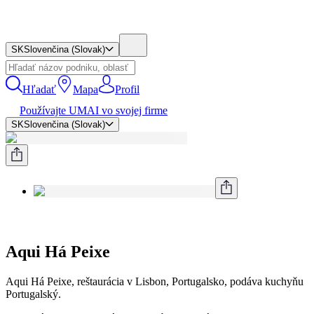
SK
Slovenčina (Slovak)
Hľadať
Mapa
Profil
Používajte UMAI vo svojej firme
SK
Slovenčina (Slovak)
Aqui Há Peixe
Aqui Há Peixe, reštaurácia v Lisbon, Portugalsko, podáva kuchyňu
Portugalský.