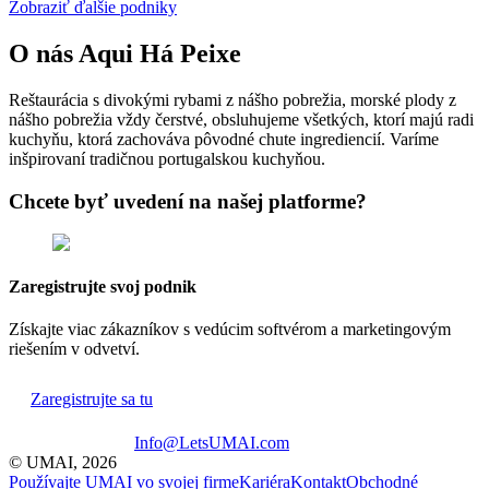
Zobraziť ďalšie podniky
O nás
Aqui Há Peixe
Reštaurácia s divokými rybami z nášho pobrežia, morské plody z
nášho pobrežia vždy čerstvé, obsluhujeme všetkých, ktorí majú radi
kuchyňu, ktorá zachováva pôvodné chute ingrediencií. Varíme
inšpirovaní tradičnou portugalskou kuchyňou.
Chcete byť uvedení na našej platforme?
Zaregistrujte svoj podnik
Získajte viac zákazníkov s vedúcim softvérom a marketingovým
riešením v odvetví.
Zaregistrujte sa tu
Info@LetsUMAI.com
© UMAI,
2026
Používajte UMAI vo svojej firme
Kariéra
Kontakt
Obchodné