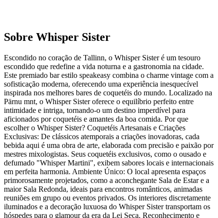
Sobre
Whisper Sister
Escondido no coração de Tallinn, o Whisper Sister é um tesouro
escondido que redefine a vida noturna e a gastronomia na cidade.
Este premiado bar estilo speakeasy combina o charme vintage com a
sofisticação moderna, oferecendo uma experiência inesquecível
inspirada nos melhores bares de coquetéis do mundo. Localizado na
Pärnu mnt, o Whisper Sister oferece o equilíbrio perfeito entre
intimidade e intriga, tornando-o um destino imperdível para
aficionados por coquetéis e amantes da boa comida. Por que
escolher o Whisper Sister? Coquetéis Artesanais e Criações
Exclusivas: De clássicos atemporais a criações inovadoras, cada
bebida aqui é uma obra de arte, elaborada com precisão e paixão por
mestres mixologistas. Seus coquetéis exclusivos, como o ousado e
defumado "Whisper Martini", exibem sabores locais e internacionais
em perfeita harmonia. Ambiente Único: O local apresenta espaços
primorosamente projetados, como a aconchegante Sala de Estar e a
maior Sala Redonda, ideais para encontros românticos, animadas
reuniões em grupo ou eventos privados. Os interiores discretamente
iluminados e a decoração luxuosa do Whisper Sister transportam os
hóspedes para o glamour da era da Lei Seca. Reconhecimento e