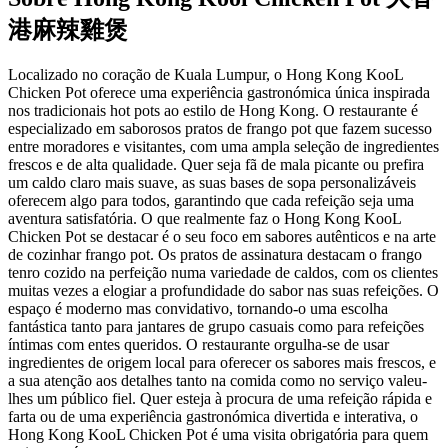
港麻辣雞煲
Localizado no coração de Kuala Lumpur, o Hong Kong KooL
Chicken Pot oferece uma experiência gastronómica única inspirada
nos tradicionais hot pots ao estilo de Hong Kong. O restaurante é
especializado em saborosos pratos de frango pot que fazem sucesso
entre moradores e visitantes, com uma ampla seleção de ingredientes
frescos e de alta qualidade. Quer seja fã de mala picante ou prefira
um caldo claro mais suave, as suas bases de sopa personalizáveis ​​
oferecem algo para todos, garantindo que cada refeição seja uma
aventura satisfatória. O que realmente faz o Hong Kong KooL
Chicken Pot se destacar é o seu foco em sabores autênticos e na arte
de cozinhar frango pot. Os pratos de assinatura destacam o frango
tenro cozido na perfeição numa variedade de caldos, com os clientes
muitas vezes a elogiar a profundidade do sabor nas suas refeições. O
espaço é moderno mas convidativo, tornando-o uma escolha
fantástica tanto para jantares de grupo casuais como para refeições
íntimas com entes queridos. O restaurante orgulha-se de usar
ingredientes de origem local para oferecer os sabores mais frescos, e
a sua atenção aos detalhes tanto na comida como no serviço valeu-
lhes um público fiel. Quer esteja à procura de uma refeição rápida e
farta ou de uma experiência gastronómica divertida e interativa, o
Hong Kong KooL Chicken Pot é uma visita obrigatória para quem