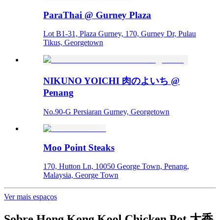
ParaThai @ Gurney Plaza
Lot B1-31, Plaza Gurney, 170, Gurney Dr, Pulau
Tikus, Georgetown
NIKUNO YOICHI 肉のよいち @
Penang
No.90-G Persiaran Gurney, Georgetown
Moo Point Steaks
170, Hutton Ln, 10050 George Town, Penang,
Malaysia, George Town
Ver mais espaços
Sobre
Hong Kong Kool Chicken Pot 大香