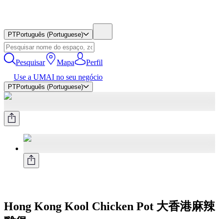
PT
Português (Portuguese)
Pesquisar
Mapa
Perfil
Use a UMAI no seu negócio
PT
Português (Portuguese)
Hong Kong Kool Chicken Pot 大香港麻辣