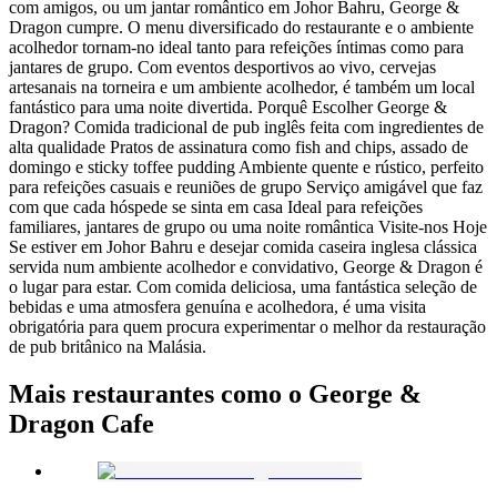
com amigos, ou um jantar romântico em Johor Bahru, George &
Dragon cumpre. O menu diversificado do restaurante e o ambiente
acolhedor tornam-no ideal tanto para refeições íntimas como para
jantares de grupo. Com eventos desportivos ao vivo, cervejas
artesanais na torneira e um ambiente acolhedor, é também um local
fantástico para uma noite divertida. Porquê Escolher George &
Dragon? Comida tradicional de pub inglês feita com ingredientes de
alta qualidade Pratos de assinatura como fish and chips, assado de
domingo e sticky toffee pudding Ambiente quente e rústico, perfeito
para refeições casuais e reuniões de grupo Serviço amigável que faz
com que cada hóspede se sinta em casa Ideal para refeições
familiares, jantares de grupo ou uma noite romântica Visite-nos Hoje
Se estiver em Johor Bahru e desejar comida caseira inglesa clássica
servida num ambiente acolhedor e convidativo, George & Dragon é
o lugar para estar. Com comida deliciosa, uma fantástica seleção de
bebidas e uma atmosfera genuína e acolhedora, é uma visita
obrigatória para quem procura experimentar o melhor da restauração
de pub britânico na Malásia.
Mais restaurantes como o George &
Dragon Cafe