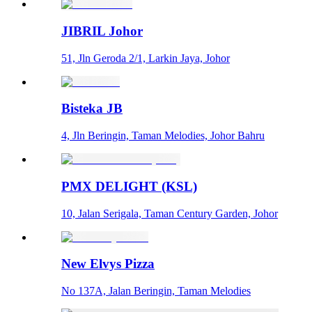
JIBRIL Johor
51, Jln Geroda 2/1, Larkin Jaya, Johor
Bisteka JB
4, Jln Beringin, Taman Melodies, Johor Bahru
PMX DELIGHT (KSL)
10, Jalan Serigala, Taman Century Garden, Johor
New Elvys Pizza
No 137A, Jalan Beringin, Taman Melodies