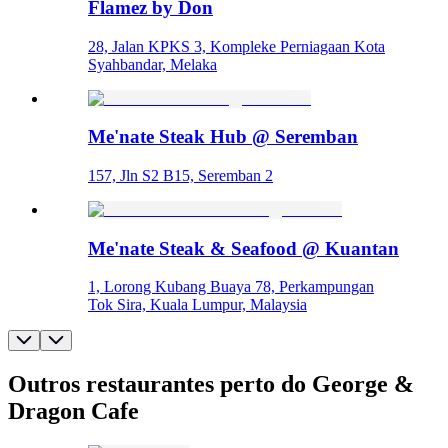
Flamez by Don
28, Jalan KPKS 3, Kompleke Perniagaan Kota
Syahbandar, Melaka
Me'nate Steak Hub @ Seremban
157, Jln S2 B15, Seremban 2
Me'nate Steak & Seafood @ Kuantan
1, Lorong Kubang Buaya 78, Perkampungan
Tok Sira, Kuala Lumpur, Malaysia
Outros restaurantes perto do George &
Dragon Cafe