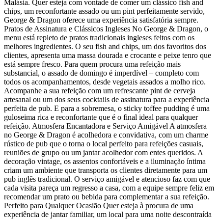
Malásia. Quer esteja com vontade de comer um clássico fish and
chips, um reconfortante assado ou um pint perfeitamente servido,
George & Dragon oferece uma experiência satisfatória sempre.
Pratos de Assinatura e Clássicos Ingleses No George & Dragon, o
menu está repleto de pratos tradicionais ingleses feitos com os
melhores ingredientes. O seu fish and chips, um dos favoritos dos
clientes, apresenta uma massa dourada e crocante e peixe tenro que
está sempre fresco. Para quem procura uma refeição mais
substancial, o assado de domingo é imperdível – completo com
todos os acompanhamentos, desde vegetais assados a molho rico.
Acompanhe a sua refeição com um refrescante pint de cerveja
artesanal ou um dos seus cocktails de assinatura para a experiência
perfeita de pub. E para a sobremesa, o sticky toffee pudding é uma
guloseima rica e reconfortante que é o final ideal para qualquer
refeição. Atmosfera Encantadora e Serviço Amigável A atmosfera
no George & Dragon é acolhedora e convidativa, com um charme
rústico de pub que o torna o local perfeito para refeições casuais,
reuniões de grupo ou um jantar acolhedor com entes queridos. A
decoração vintage, os assentos confortáveis e a iluminação íntima
criam um ambiente que transporta os clientes diretamente para um
pub inglês tradicional. O serviço amigável e atencioso faz com que
cada visita pareça um regresso a casa, com a equipe sempre feliz em
recomendar um prato ou bebida para complementar a sua refeição.
Perfeito para Qualquer Ocasião Quer esteja à procura de uma
experiência de jantar familiar, um local para uma noite descontraída